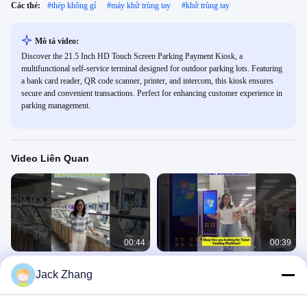
Các thẻ:
#
thép không gỉ
#
máy khử trùng tay
#
khử trùng tay
Mô tả video:
Discover the 21.5 Inch HD Touch Screen Parking Payment Kiosk, a
multifunctional self-service terminal designed for outdoor parking lots. Featuring
a bank card reader, QR code scanner, printer, and intercom, this kiosk ensures
secure and convenient transactions. Perfect for enhancing customer experience in
parking management.
Video Liên Quan
00:44
00:39
Kiosk tự thanh toán ngoài trời
LIEN Máy bán vé tự thanh toán Kiosk
Jack Zhang
cho Nhà ga sân bay
Kiosk Tự Kiểm Tra
Kiosk Tự Kiểm Tra
November 22, 2024
July 05, 2024