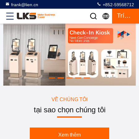
frank@lien.cn
+852-59568712
Trích Dẫn
VỀ CHÚNG TÔI
tại sao chọn chúng tôi
Xem thêm