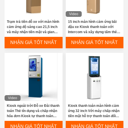
Video
Trạm trả tiền đỗ xe với màn hình
15 inch màn hình cảm ứng bãi
cảm ứng độ sáng cao 21,5 inch
đậu xe Kiosk thanh toán với
và máy nhận tiền mặt và gian
Intercom và xây dựng tấm thép
hàng đổi tiền
galvanized
NHẬN GIÁ TỐT NHẤT
NHẬN GIÁ TỐT NHẤT
Video
Kiosk ngoài trời Đỗ xe Đài thanh
Kiosk thanh toán màn hình cảm
toán Thẻ tín dụng và chấp nhận
ứng 32 inch Với máy chấp nhận
hóa đơn Kiosk tự thanh toán
tiền mặt hỗ trợ thanh toán đổi
Kiosk chống nước IP65
tiền mặt Người đọc thẻ tín dụng
NHẬN GIÁ TỐT NHẤT
NHẬN GIÁ TỐT NHẤT