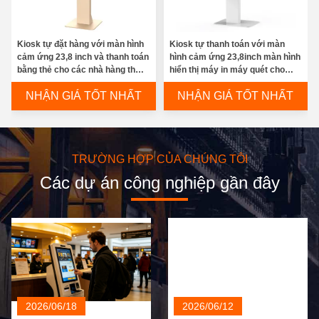
Kiosk tự đặt hàng với màn hình
Kiosk tự thanh toán với màn
cảm ứng 23,8 inch và thanh toán
hình cảm ứng 23,8inch màn hình
bằng thẻ cho các nhà hàng thức
hiển thị máy in máy quét cho
ăn nhanh - Thiết kế đứng trên
siêu thị bán lẻ
NHẬN GIÁ TỐT NHẤT
NHẬN GIÁ TỐT NHẤT
sàn
TRƯỜNG HỢP CỦA CHÚNG TÔI
Các dự án công nghiệp gần đây
2026/06/18
2026/06/12