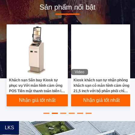
Sản phẩm nổi bật
Video
Khách sạn Sân bay Kiosk tự
Kiosk khách sạn tự nhận phòng
phục vụ Với màn hình cảm ứng
khách sạn có màn hình cảm ứng
POS Tiền mặt thanh toán biên lai
21,5 inch với bộ phân phối chìa
Máy in Camera Passport
khóa và đầu đọc hộ chiếu
Nhận giá tốt nhất
Nhận giá tốt nhất
Scanner
LKS