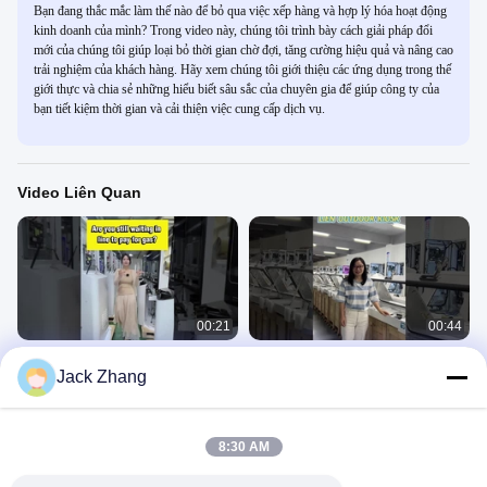
Bạn đang thắc mắc làm thế nào để bỏ qua việc xếp hàng và hợp lý hóa hoạt động
kinh doanh của mình? Trong video này, chúng tôi trình bày cách giải pháp đổi
mới của chúng tôi giúp loại bỏ thời gian chờ đợi, tăng cường hiệu quả và nâng cao
trải nghiệm của khách hàng. Hãy xem chúng tôi giới thiệu các ứng dụng trong thế
giới thực và chia sẻ những hiểu biết sâu sắc của chuyên gia để giúp công ty của
bạn tiết kiệm thời gian và cải thiện việc cung cấp dịch vụ.
Video Liên Quan
00:21
00:44
Bạn còn đang xếp hàng để trả tiền ở
Kiosk tự thanh toán ngoài trời
Jack Zhang
trạm xăng không?
Kiosk Tự Kiểm Tra
Kiosk Tự Kiểm Tra
November 22, 2024
July 24, 2025
8:30 AM