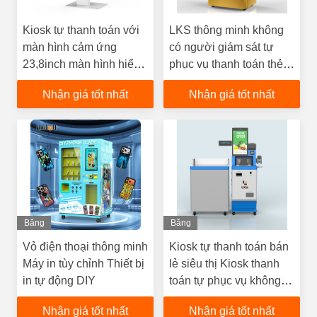
Kiosk tự thanh toán với
LKS thông minh không
màn hình cảm ứng
có người giám sát tự
23,8inch màn hình hiển
phục vụ thanh toán thẻ
thị máy in máy quét cho
ngân hàng vàng máy
Nhận giá tốt nhất
Nhận giá tốt nhất
siêu thị bán lẻ
bán hàng tùy chỉnh
Băng
Băng
Hình
Hình
Vỏ điện thoại thông minh
Kiosk tự thanh toán bán
Máy in tùy chỉnh Thiết bị
lẻ siêu thị Kiosk thanh
in tự động DIY
toán tự phục vụ không
người lái
Nhận giá tốt nhất
Nhận giá tốt nhất