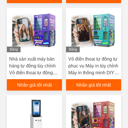
Payment Terminal Cho
Khách sạn Sân bay
Bệnh viện
Băng
Băng
Hình
Hình
Nhà sản xuất máy bán
Vỏ điện thoại tự động tự
hàng tự động tùy chỉnh
phục vụ Máy in tùy chỉnh
Vỏ điện thoại tự động
Máy in thông minh DIY
Máy in tùy chỉnh Siêu thị
cho các khu vực kinh
Nhận giá tốt nhất
Nhận giá tốt nhất
sử dụng
doanh công cộng