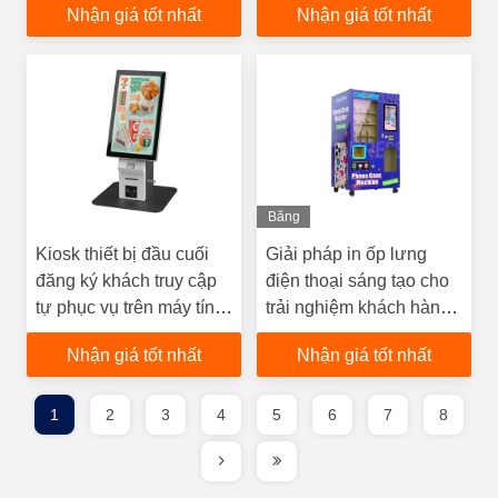
Nhận giá tốt nhất
Nhận giá tốt nhất
cập thông minh
Máy in thanh toán POS
Băng
Hình
Kiosk thiết bị đầu cuối
Giải pháp in ốp lưng
đăng ký khách truy cập
điện thoại sáng tạo cho
tự phục vụ trên máy tính
trải nghiệm khách hàng
để bàn có máy in vé
cá nhân hóa
Nhận giá tốt nhất
Nhận giá tốt nhất
1
2
3
4
5
6
7
8