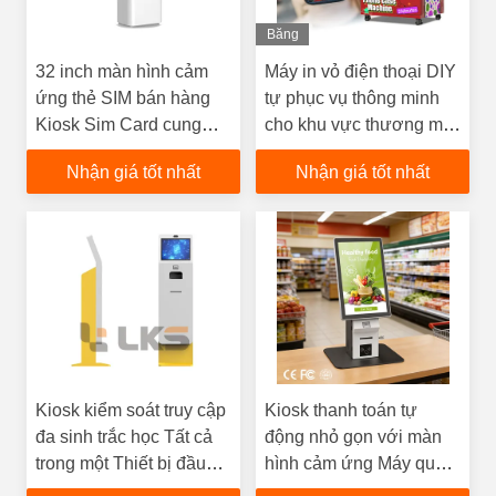
Băng
Hình
32 inch màn hình cảm
Máy in vỏ điện thoại DIY
ứng thẻ SIM bán hàng
tự phục vụ thông minh
Kiosk Sim Card cung
cho khu vực thương mại
cấp cho sân bay
công cộng của siêu thị
Nhận giá tốt nhất
Nhận giá tốt nhất
Kiosk kiểm soát truy cập
Kiosk thanh toán tự
đa sinh trắc học Tất cả
động nhỏ gọn với màn
trong một Thiết bị đầu
hình cảm ứng Máy quét
cuối quản lý khách truy
mã vạch Tiền biên nhận