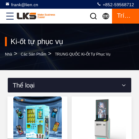
frank@lien.cn
+852-59568712
Trích Dẫn
Ki-ốt tự phục vụ
>
>
Nhà
Các Sản Phẩm
TRUNG QUỐC Ki-Ốt Tự Phục Vụ
Thể loại