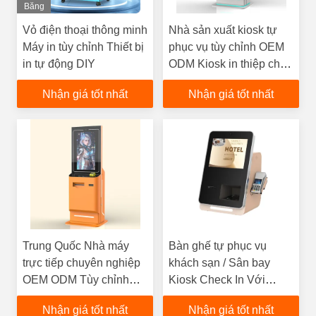
Băng
Hình
Vỏ điện thoại thông minh
Nhà sản xuất kiosk tự
Máy in tùy chỉnh Thiết bị
phục vụ tùy chỉnh OEM
in tự động DIY
ODM Kiosk in thiệp chúc
mừng
Nhận giá tốt nhất
Nhận giá tốt nhất
Trung Quốc Nhà máy
Bàn ghế tự phục vụ
trực tiếp chuyên nghiệp
khách sạn / Sân bay
OEM ODM Tùy chỉnh
Kiosk Check In Với
Nhà sản xuất Kiosk tự
Passport Scanner Key
Nhận giá tốt nhất
Nhận giá tốt nhất
phục vụ
Card Dispenser And