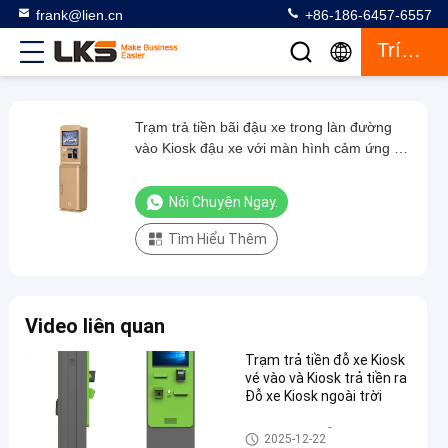
frank@lien.cn
+86-186-6457-6557
Trích Dẫn
Trạm trả tiền bãi đậu xe trong làn đường
Trạm
vào Kiosk đậu xe với màn hình cảm ứng 15
trả
inch và điện thoại liên lạc
tiền
Nói Chuyện Ngay.
bãi
Tìm Hiểu Thêm
đậu
xe
trong
Video liên quan
làn
đường
Trạm trả tiền đỗ xe Kiosk
vé vào và Kiosk trả tiền ra
vào
Đỗ xe Kiosk ngoài trời
Kiosk
Trạm thu phí đỗ xe
đậu
2025-12-22