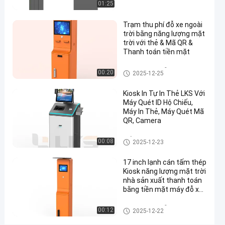
01:25
xe
với
Trạm thu phí đỗ xe ngoài
trời bằng năng lượng mặt
màn
trời với thẻ & Mã QR &
hình
Thanh toán tiền mặt
cảm
Trạm thu phí đỗ xe
00:20
2025-12-25
ứng
15
Kiosk In Tự In Thẻ LKS Với
Máy Quét ID Hộ Chiếu,
inch
Máy In Thẻ, Máy Quét Mã
và
QR, Camera
điện
Kiểm tra trong kiosk
00:08
2025-12-23
thoại
17 inch lạnh cán tấm thép
liên
Kiosk năng lượng mặt trời
lạc
nhà sản xuất thanh toán
bằng tiền mặt máy đỗ xe
nói chuyện
kiosk tùy chỉnh cho việc
11
Trạm
2025-
sử dụng ngoài trời
Trạm thu phí đỗ xe
ngay.
thu phí
quan
00:12
2025-12-22
12-22
đỗ xe
Chia sẻ
điểm