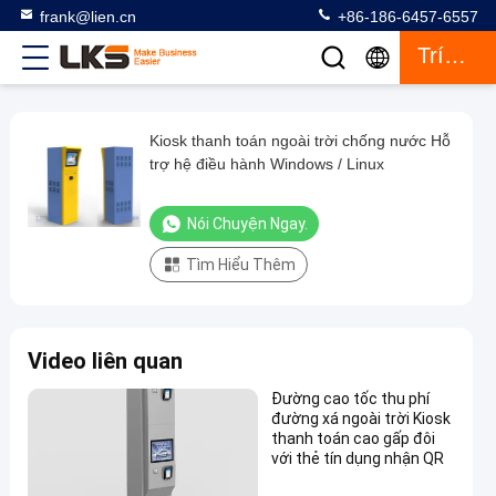
frank@lien.cn
+86-186-6457-6557
Trích Dẫn
Kiosk thanh toán ngoài trời chống nước Hỗ
Kiosk
trợ hệ điều hành Windows / Linux
thanh
toán
Nói Chuyện Ngay.
ngoài
Tìm Hiểu Thêm
trời
chống
nước
Video liên quan
Hỗ
trợ
Đường cao tốc thu phí
đường xá ngoài trời Kiosk
hệ
thanh toán cao gấp đôi
điều
với thẻ tín dụng nhận QR
hành