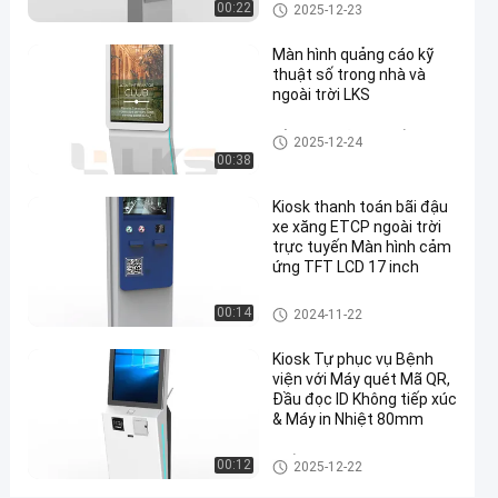
Kiosk ngoài trời
00:22
2025-12-23
Windows
/
Màn hình quảng cáo kỹ
thuật số trong nhà và
Linux
ngoài trời LKS
nói chuyện
864
Kiosk
Bảng hiệu kỹ thuật số
2025-
2025-12-24
ngay.
ngoài
quan
00:38
08-06
trời
Chia sẻ
điểm
Kiosk thanh toán bãi đậu
#
xe xăng ETCP ngoài trời
đo
trực tuyến Màn hình cảm
ứng TFT LCD 17 inch
nhiệt
độ
Kiosk ngoài trời
00:14
2024-11-22
nhận
dạng
Kiosk Tự phục vụ Bệnh
khuôn
viện với Máy quét Mã QR,
Đầu đọc ID Không tiếp xúc
mặt
& Máy in Nhiệt 80mm
#
thiết
Ki-ốt tự phục vụ
00:12
2025-12-22
bị đầu