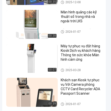
Ki-ốt thanh toán
00:35
2025-12-08
QR
nói chuyện
Màn hình quảng cáo kỹ
382
Kiosk
thuật số trong nhà và
2024-
ngay.
tự đặt
quan
ngoài trời LKS
09-21
hàng
Chia sẻ
điểm
Bảng hiệu kỹ thuật số
2026-01-07
#
00:38
kiosk
Máy tự phục vụ đặt hàng
thông
Kiosk Dịch vụ khách hàng
tin
Thông tin sức khỏe Màn
ngoài
hình cảm ứng
trời
#
Hệ thống POS
00:07
2025-03-28
kiốt đa
Khách sạn Kiosk tự phục
phương
vụ Với Camera phòng
tiện
CCTV Card Recycler ADA
#
Passport Scanner
kiosk
màn
Ki-ốt tự phục vụ
00:39
2026-01-07
hình