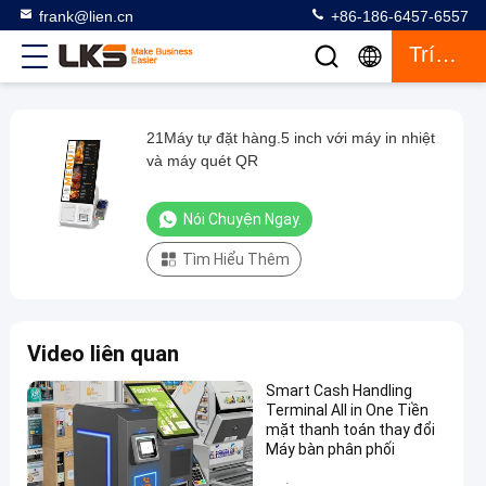
frank@lien.cn
+86-186-6457-6557
Trích Dẫn
21Máy tự đặt hàng.5 inch với máy in nhiệt
21Máy
và máy quét QR
tự
đặt
Nói Chuyện Ngay.
hàng.5
Tìm Hiểu Thêm
inch
với
máy
Video liên quan
in
nhiệt
Smart Cash Handling
Terminal All in One Tiền
và
mặt thanh toán thay đổi
máy
Máy bàn phân phối
quét