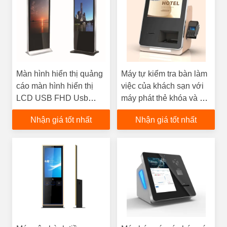
Màn hình hiển thị quảng
Máy tự kiểm tra bàn làm
cáo màn hình hiển thị
việc của khách sạn với
LCD USB FHD Usb
máy phát thẻ khóa và kết
trong nhà Bảng hiệu kỹ
nối Bluetooth
Nhận giá tốt nhất
Nhận giá tốt nhất
thuật số Tầng đứng 55
inch