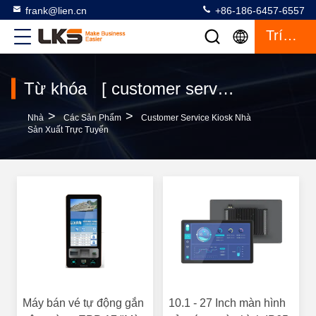
frank@lien.cn
+86-186-6457-6557
Trích Dẫn
Từ khóa [ customer service kiosk ] Cuộc thi đấu 941 các sản phẩm
>
>
Nhà
Các Sản Phẩm
Customer Service Kiosk Nhà
Sản Xuất Trực Tuyến
Máy bán vé tự động gắn
10.1 - 27 Inch màn hình