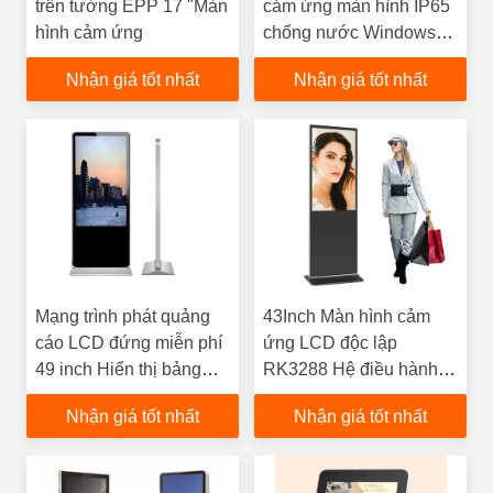
trên tường EPP 17 "Màn
cảm ứng màn hình IP65
hình cảm ứng
chống nước Windows
Android màn hình LCD
Nhận giá tốt nhất
Nhận giá tốt nhất
PC công nghiệp
Mạng trình phát quảng
43Inch Màn hình cảm
cáo LCD đứng miễn phí
ứng LCD độc lập
49 inch Hiển thị bảng
RK3288 Hệ điều hành
hiệu kỹ thuật số dọc với
7.1 Hệ thống quản lý
Nhận giá tốt nhất
Nhận giá tốt nhất
phần mềm
đám mây siêu mỏng,
thông minh Màn hình kỹ
thuật số