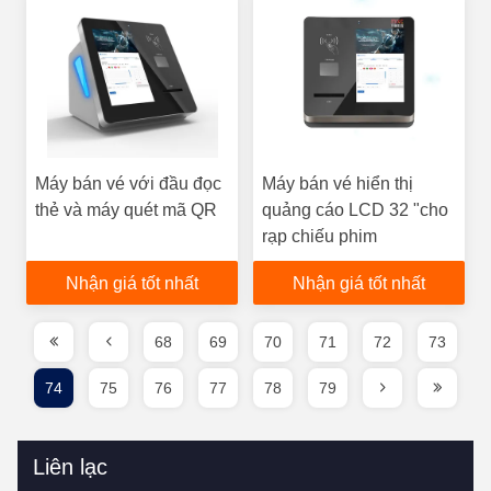
Máy bán vé với đầu đọc
Máy bán vé hiển thị
thẻ và máy quét mã QR
quảng cáo LCD 32 "cho
rạp chiếu phim
Nhận giá tốt nhất
Nhận giá tốt nhất
68
69
70
71
72
73
74
75
76
77
78
79
Liên lạc