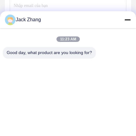
Jack Zhang
Gửi
11:23 AM
Good day, what product are you looking for?
SHENZHEN LEAN KIOSK SYSTEMS CO.,
LTD.
frank@lien.cn
+86-186-6457-6557
Đường Dayang số 90-8, Tầng 2, Cộng đồng Rentian, Phố
Fuhai, Quận Bảo An, Thâm Quyến, Quảng Đông, Trung Quốc