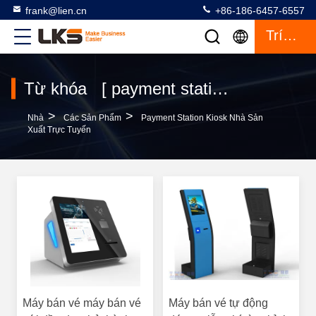
frank@lien.cn
+86-186-6457-6557
Trích Dẫn
Từ khóa [ payment station kiosk ] Cuộc thi đấu 755 các sản phẩm
>
>
Nhà
Các Sản Phẩm
Payment Station Kiosk Nhà Sản
Xuất Trực Tuyến
Máy bán vé máy bán vé
Máy bán vé tự động