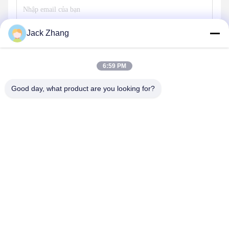
Jack Zhang
Gửi
6:59 PM
Good day, what product are you looking for?
SHENZHEN LEAN KIOSK SYSTEMS CO.,
LTD.
frank@lien.cn
+86-186-6457-6557
Đường Dayang số 90-8, Tầng 2, Cộng đồng Rentian, Phố
Fuhai, Quận Bảo An, Thâm Quyến, Quảng Đông, Trung Quốc