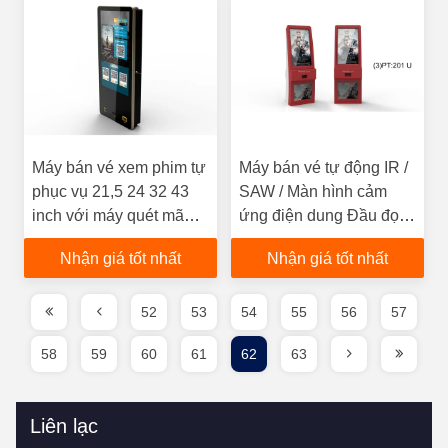
Máy bán vé xem phim tự
Máy bán vé tự động IR /
phục vụ 21,5 24 32 43
SAW / Màn hình cảm
inch với máy quét mã
ứng điện dung Đầu đọc
vạch
thẻ RFID
Nhận giá tốt nhất
Nhận giá tốt nhất
52
53
54
55
56
57
58
59
60
61
62
63
Liên lạc