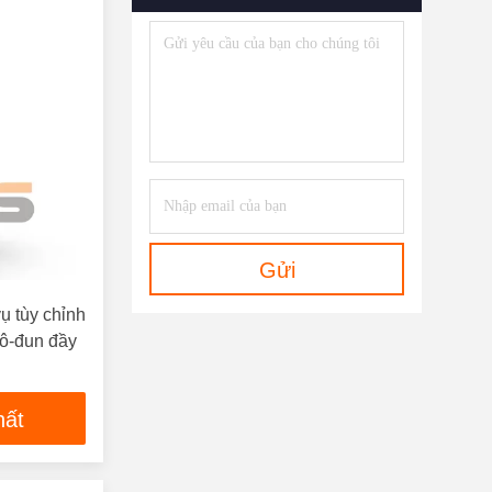
Gửi
ụ tùy chỉnh
ô-đun đầy
hất