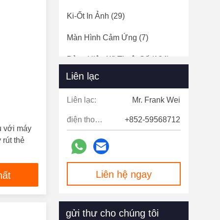
Ki-Ốt In Ảnh
(29)
Màn Hình Cảm Ứng
(7)
Bảng Hiệu Kỹ Thuật Số
(124)
Liên lạc
Cổng Tốc Độ
(12)
Liên lạc:
Mr. Frank Wei
điện thoại:
+852-59568712
ụ với máy
 rút thẻ
Liên hệ ngay
hất
gửi thư cho chúng tôi