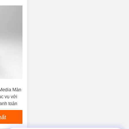
iMedia Màn
ục vụ với
hanh toán
hất