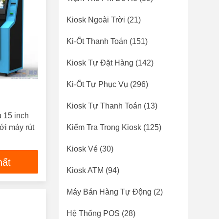
Kiosk Ngoài Trời
(21)
Ki-Ốt Thanh Toán
(151)
Kiosk Tự Đặt Hàng
(142)
Ki-Ốt Tự Phục Vụ
(296)
Kiosk Tự Thanh Toán
(13)
ụ 15 inch
với máy rút
Kiểm Tra Trong Kiosk
(125)
Kiosk Vé
(30)
hất
Kiosk ATM
(94)
Máy Bán Hàng Tự Động
(2)
Hệ Thống POS
(28)