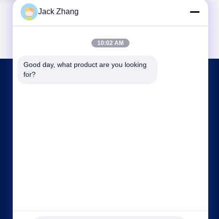
Jack Zhang
10:02 AM
Good day, what product are you looking 
for?
LIÊN HỆ VỚI CHÚNG TÔI
frank@lien.cn
+852-59568712
Đường Dayang số 90-8, Tầng 2, Cộng đồng
Rentian, Phố Fuhai, Quận Bảo An, Thâm Quyến,
Quảng Đông, Trung Quốc