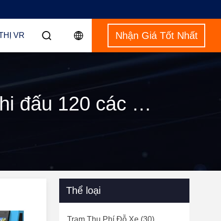
Nhận Giá Tốt Nhất
THỊ VR
Từ khóa [ self service banking kiosk ] Cuộc thi đấu 120 các sản phẩm
Thể loại
Trạm Thu Phí Đỗ Xe
(30)