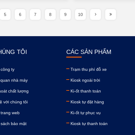
5
6
7
8
9
10
HÚNG TÔI
CÁC SẢN PHẨM
 công ty
Trạm thu phí đỗ xe
quan nhà máy
Kiosk ngoài trời
soát chất lượng
Ki-ốt thanh toán
ệ với chúng tôi
Kiosk tự đặt hàng
 trang web
Ki-ốt tự phục vụ
 sách bảo mật
Kiosk tự thanh toán