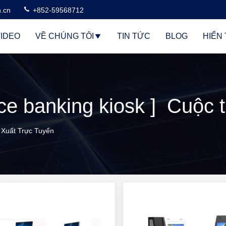
n.cn
+852-59568712
IDEO
VỀ CHÚNG TÔI
TIN TỨC
BLOG
HIỂN 
 Xuất Trực Tuyến