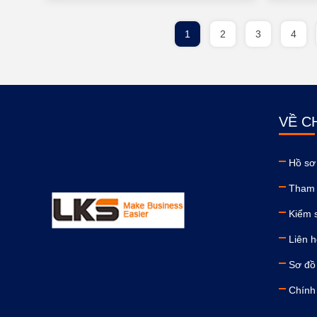
1
2
3
4
VỀ C
Hồ sơ
Tham 
Kiểm 
Liên h
Sơ đồ
Chính