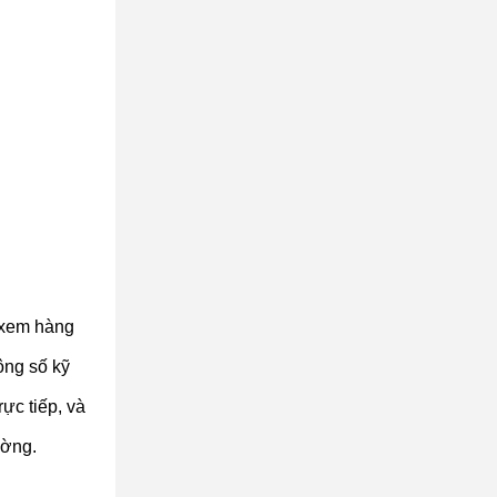
ể xem hàng
ông số kỹ
c tiếp, và
ường.