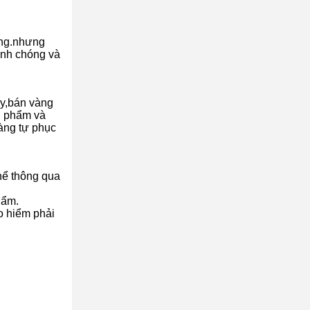
àng.nhưng
anh chóng và
ay,bán vàng
n phẩm và
hàng tự phục
thể thông qua
hẩm.
o hiểm phải