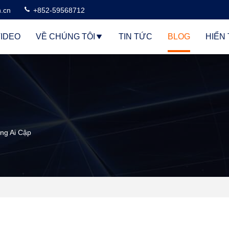
n.cn
+852-59568712
IDEO
VỀ CHÚNG TÔI
TIN TỨC
BLOG
HIỂN 
ng Ai Cập