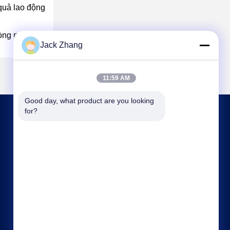
quả lao động
lòng mua
Jack Zhang
11:59 AM
Good day, what product are you looking 
for?
LIÊN HỆ VỚI CHÚNG TÔI
frank@lien.cn
+852-59568712
Đường Dayang số 90-8, Tầng 2, Cộng đồng
Rentian, Phố Fuhai, Quận Bảo An, Thâm Quyến,
Quảng Đông, Trung Quốc