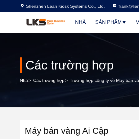
Shenzhen Lean Kiosk Systems Co., Ltd.
frank@lie
NHÀ
SẢN PHẨM
V
Các trường hợp
Nhà
>
Các trường hợp
>
Trường hợp công ty về Máy bán và
Máy bán vàng Ai Cập