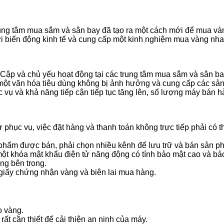
trung tâm mua sắm và sân bay đã tạo ra một cách mới để mua v
ới biến động kinh tế và cung cấp một kinh nghiệm mua vàng nh
Cập và chủ yếu hoạt động tại các trung tâm mua sắm và sân b
y một văn hóa tiêu dùng không bị ảnh hưởng và cung cấp các sả
vụ và khả năng tiếp cận tiếp tục tăng lên, số lượng máy bán 
 phục vụ, việc đặt hàng và thanh toán không trực tiếp phải có 
 phẩm được bán, phải chọn nhiều kênh để lưu trữ và bán sản p
ột khóa mật khẩu điện tử năng động có tính bảo mật cao và bả
ng bên trong.
 giấy chứng nhận vàng và biên lai mua hàng.
o vàng.
ất cần thiết để cải thiện an ninh của máy.