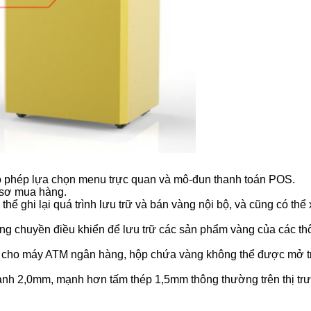
cho phép lựa chọn menu trực quan và mô-đun thanh toán POS.
ồ sơ mua hàng.
hể ghi lại quá trình lưu trữ và bán vàng nội bộ, và cũng có th
g chuyền điều khiển để lưu trữ các sản phẩm vàng của các th
cho máy ATM ngân hàng, hộp chứa vàng không thể được mở trự
lạnh 2,0mm, mạnh hơn tấm thép 1,5mm thông thường trên thị tr