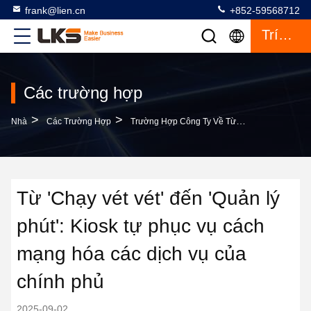
frank@lien.cn
+852-59568712
Trích Dẫn
Các trường hợp
>
>
Nhà
Các Trường Hợp
Trường Hợp Công Ty Về Từ 'Chạy Vét Vét' Đến 'Quản Lý Phút': Kiosk Tự Phục Vụ Cách Mạng Hóa Các Dịch Vụ Của Chính Phủ
Từ 'Chạy vét vét' đến 'Quản lý
phút': Kiosk tự phục vụ cách
mạng hóa các dịch vụ của
chính phủ
2025-09-02