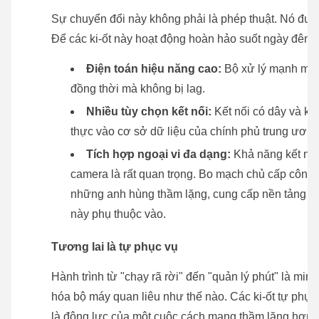
Sự chuyển đổi này không phải là phép thuật. Nó đư
Để các ki-ốt này hoạt động hoàn hảo suốt ngày đêm,
Điện toán hiệu năng cao:
Bộ xử lý mạnh mẽ 
đồng thời mà không bị lag.
Nhiều tùy chọn kết nối:
Kết nối có dây và khô
thực vào cơ sở dữ liệu của chính phủ trung ương
Tích hợp ngoại vi đa dạng:
Khả năng kết nối
camera là rất quan trọng. Bo mạch chủ cấp công
những anh hùng thầm lặng, cung cấp nền tảng ổn 
này phụ thuộc vào.
Tương lai là tự phục vụ
Hành trình từ "chạy rã rời" đến "quản lý phút" là m
hóa bộ máy quan liêu như thế nào. Các ki-ốt tự phụ
là động lực của một cuộc cách mạng thầm lặng hơn, 