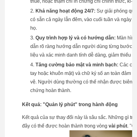
thuế, hoặc thậm chí in chứng chỉ chính thức, ki-ố
Khả năng hoạt động 24/7:
Sự giải phóng quan
có sẵn cả ngày lẫn đêm, vào cuối tuần và ngày lễ
họ.
Quy trình hợp lý và có hướng dẫn:
Màn hình
dẫn rõ ràng hướng dẫn người dùng từng bước. Máy
liệu và xác minh danh tính dễ dàng, giảm thiểu đá
Tăng cường bảo mật và minh bạch:
Các côn
tay hoặc khuôn mặt) và chữ ký số an toàn đảm bả
vệ. Người dùng thường có thể nhận được biên lai
chứng hoàn thành.
Kết quả: "Quản lý phút" trong hành động
Kết quả của sự thay đổi này là sâu sắc. Những gì tr
đây có thể được hoàn thành trong vòng
vài phút
. "Q