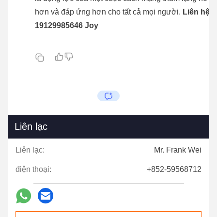
hơn và đáp ứng hơn cho tất cả mọi người.
Liên hệ v
19129985646 Joy
Liên lạc
Liên lạc:
Mr. Frank Wei
điện thoại:
+852-59568712