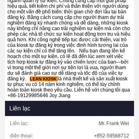
ngành quản lý sự kiện. Chúng cung cấp một giải pháp
hiệu quả, tiết kiệm chi phí và thân thiện với người dùng
cho một vấn đề phổ biến: thời gian chờ đợi lâu tại bàn
đăng ký. Bằng cách cung cấp cho người tham dự trải
nghiệm đăng ký nhanh chóng và dễ dàng, những kiosk
này không chỉ nâng cao trải nghiệm sự kiện mà còn cho
phép các nhà tổ chức sự kiện hoạt động trơn tru và hiệu
quả hơn. Khi công nghệ tiếp tục được cải thiện, vai trò
của kiosk tự đăng ký trong việc định hình tương lai của
các sự kiện chỉ có thể tăng lên.
Nếu bạn đang lên kế
hoạch cho một sự kiện, có lẽ đã đến lúc xem xét việc
tích hợp kiosk tự đăng ký vào chiến lược của bạn—bởi
vì trong một thế giới nơi sự tiện lợi là vua, người tham
dự sẽ đánh giá cao sự dễ dàng và tốc độ của việc tự
đăng ký.
là nhà thiết kế và sản xuất kiosk
LEAN KIOSK
tự phục vụ có 14 năm kinh nghiệm, có thể tùy chỉnh
hoàn toàn kiosk theo yêu cầu. Liên hệ với chúng tôi qua
+86-19129985646 Joy Jiang
Liên lạc
Liên lạc:
Mr. Frank Wei
điện thoại:
+852-59568712