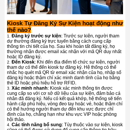
Kiosk Tự Đăng Ký Sự Kiện hoạt động như
thế nào?
Đăng ký trước sự kiện
: Trước sự kiện, người tham
dự thường đăng ký trực tuyến bằng cách cung cấp
thông tin chi tiết của họ. Sau khi hoàn tất đăng ký, họ
thường nhận được email xác nhận với mã QR duy nhất
hoặc ID đăng ký.
Đến Kiosk
: Khi đến địa điểm tổ chức sự kiện, người
tham dự có thể đến kiosk tự đăng ký. Hệ thống có thể
nhắc họ quét mã QR từ email xác nhận của họ, nhập số
đăng ký hoặc thậm chí xác minh danh tính của họ bằng
thẻ ID hoặc phù hiệu hỗ trợ RFID.
Xác minh nhanh
: Kiosk xác minh thông tin được
cung cấp so với cơ sở dữ liệu của sự kiện, đảm bảo cá
nhân đã đăng ký. Nếu có kết quả khớp, hệ thống sẽ tiến
hành cấp phù hiệu, vòng đeo tay hoặc vé, hoặc thậm chí
có thể hướng người tham dự đến khu vực được chỉ
định của họ, chẳng hạn như khu vực VIP hoặc phòng
hội thảo.
Các tính năng bổ sung
: Tùy thuộc vào sự kiện, kiosk
cũng có thể được sử dụng để cung cấp thông tin hữu