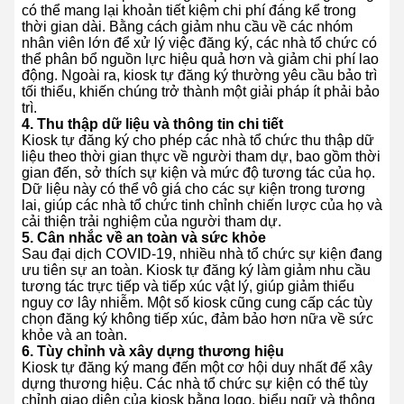
có thể mang lại khoản tiết kiệm chi phí đáng kể trong
thời gian dài. Bằng cách giảm nhu cầu về các nhóm
nhân viên lớn để xử lý việc đăng ký, các nhà tổ chức có
thể phân bổ nguồn lực hiệu quả hơn và giảm chi phí lao
động. Ngoài ra, kiosk tự đăng ký thường yêu cầu bảo trì
tối thiểu, khiến chúng trở thành một giải pháp ít phải bảo
trì.
4.
Thu thập dữ liệu và thông tin chi tiết
Kiosk tự đăng ký cho phép các nhà tổ chức thu thập dữ
liệu theo thời gian thực về người tham dự, bao gồm thời
gian đến, sở thích sự kiện và mức độ tương tác của họ.
Dữ liệu này có thể vô giá cho các sự kiện trong tương
lai, giúp các nhà tổ chức tinh chỉnh chiến lược của họ và
cải thiện trải nghiệm của người tham dự.
5.
Cân nhắc về an toàn và sức khỏe
Sau đại dịch COVID-19, nhiều nhà tổ chức sự kiện đang
ưu tiên sự an toàn. Kiosk tự đăng ký làm giảm nhu cầu
tương tác trực tiếp và tiếp xúc vật lý, giúp giảm thiểu
nguy cơ lây nhiễm. Một số kiosk cũng cung cấp các tùy
chọn đăng ký không tiếp xúc, đảm bảo hơn nữa về sức
khỏe và an toàn.
6.
Tùy chỉnh và xây dựng thương hiệu
Kiosk tự đăng ký mang đến một cơ hội duy nhất để xây
dựng thương hiệu. Các nhà tổ chức sự kiện có thể tùy
chỉnh giao diện của kiosk bằng logo, biểu ngữ và thông