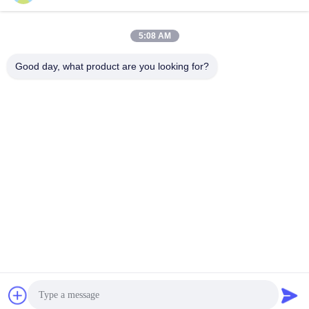
Gửi
5:08 AM
Good day, what product are you looking for?
SHENZHEN LEAN KIOSK SYSTEMS CO.,
LTD.
frank@lien.cn
+852-59568712
Đường Dayang số 90-8, Tầng 2, Cộng đồng Rentian, Phố
Fuhai, Quận Bảo An, Thâm Quyến, Quảng Đông, Trung Quốc
Trung Quốc chất lượng tốt Trạm thu phí đỗ xe Nhà cung cấp. Bản quyền ©
2014-2026 Shenzhen Lean Kiosk Systems Co., Ltd. . Đã đăng ký Bản quyền.