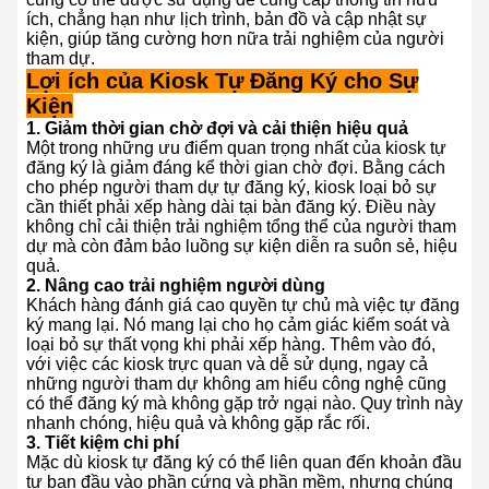
ích, chẳng hạn như lịch trình, bản đồ và cập nhật sự
kiện, giúp tăng cường hơn nữa trải nghiệm của người
tham dự.
Lợi ích của Kiosk Tự Đăng Ký cho Sự
Kiện
1.
Giảm thời gian chờ đợi và cải thiện hiệu quả
Một trong những ưu điểm quan trọng nhất của kiosk tự
đăng ký là giảm đáng kể thời gian chờ đợi. Bằng cách
cho phép người tham dự tự đăng ký, kiosk loại bỏ sự
cần thiết phải xếp hàng dài tại bàn đăng ký. Điều này
không chỉ cải thiện trải nghiệm tổng thể của người tham
dự mà còn đảm bảo luồng sự kiện diễn ra suôn sẻ, hiệu
quả.
2.
Nâng cao trải nghiệm người dùng
Khách hàng đánh giá cao quyền tự chủ mà việc tự đăng
ký mang lại. Nó mang lại cho họ cảm giác kiểm soát và
loại bỏ sự thất vọng khi phải xếp hàng. Thêm vào đó,
với việc các kiosk trực quan và dễ sử dụng, ngay cả
những người tham dự không am hiểu công nghệ cũng
có thể đăng ký mà không gặp trở ngại nào. Quy trình này
nhanh chóng, hiệu quả và không gặp rắc rối.
3.
Tiết kiệm chi phí
Mặc dù kiosk tự đăng ký có thể liên quan đến khoản đầu
tư ban đầu vào phần cứng và phần mềm, nhưng chúng