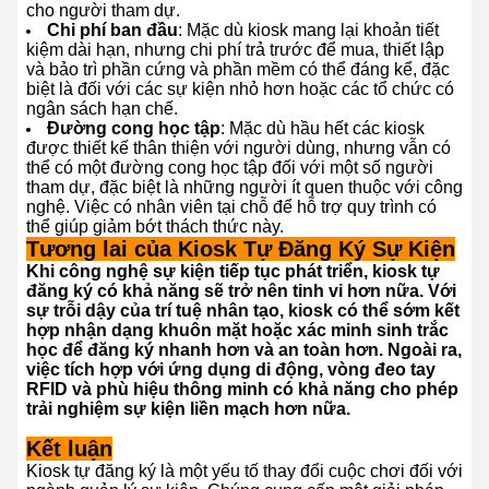
cho người tham dự.
Chi phí ban đầu
: Mặc dù kiosk mang lại khoản tiết
kiệm dài hạn, nhưng chi phí trả trước để mua, thiết lập
và bảo trì phần cứng và phần mềm có thể đáng kể, đặc
biệt là đối với các sự kiện nhỏ hơn hoặc các tổ chức có
ngân sách hạn chế.
Đường cong học tập
: Mặc dù hầu hết các kiosk
được thiết kế thân thiện với người dùng, nhưng vẫn có
thể có một đường cong học tập đối với một số người
tham dự, đặc biệt là những người ít quen thuộc với công
nghệ. Việc có nhân viên tại chỗ để hỗ trợ quy trình có
thể giúp giảm bớt thách thức này.
Tương lai của Kiosk Tự Đăng Ký Sự Kiện
Khi công nghệ sự kiện tiếp tục phát triển, kiosk tự
đăng ký có khả năng sẽ trở nên tinh vi hơn nữa. Với
sự trỗi dậy của trí tuệ nhân tạo, kiosk có thể sớm kết
hợp nhận dạng khuôn mặt hoặc xác minh sinh trắc
học để đăng ký nhanh hơn và an toàn hơn. Ngoài ra,
việc tích hợp với ứng dụng di động, vòng đeo tay
RFID và phù hiệu thông minh có khả năng cho phép
trải nghiệm sự kiện liền mạch hơn nữa.
Kết luận
Kiosk tự đăng ký là một yếu tố thay đổi cuộc chơi đối với