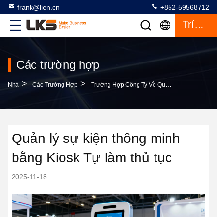
frank@lien.cn
+852-59568712
Trích Dẫn
Các trường hợp
>
>
Nhà
Các Trường Hợp
Trường Hợp Công Ty Về Quản Lý Sự Kiện Thông Minh Bằng Kiosk Tự Làm Thủ Tục
Quản lý sự kiện thông minh
bằng Kiosk Tự làm thủ tục
2025-11-18