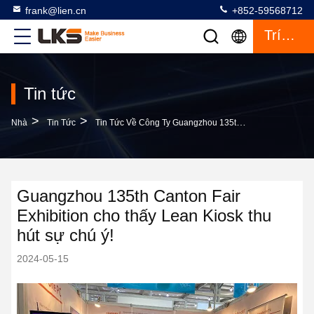
frank@lien.cn
+852-59568712
Trích Dẫn
Tin tức
>
>
Nhà
Tin Tức
Tin Tức Về Công Ty Guangzhou 135th Canton Fair Exhibition Cho Thấy Lean Kiosk Thu Hút Sự Chú Ý!
Guangzhou 135th Canton Fair
Exhibition cho thấy Lean Kiosk thu
hút sự chú ý!
2024-05-15