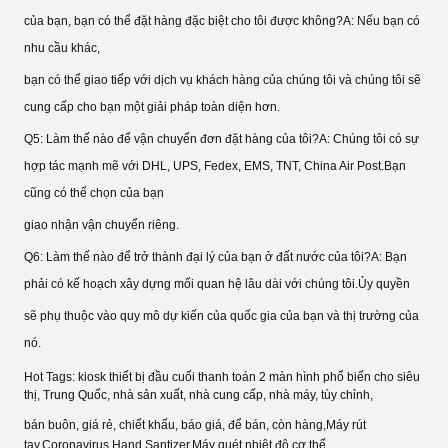
của bạn, bạn có thể đặt hàng đặc biệt cho tôi được không?A: Nếu bạn có
nhu cầu khác,
bạn có thể giao tiếp với dịch vụ khách hàng của chúng tôi và chúng tôi sẽ
cung cấp cho bạn một giải pháp toàn diện hơn.
Q5: Làm thế nào để vận chuyển đơn đặt hàng của tôi?A: Chúng tôi có sự
hợp tác mạnh mẽ với DHL, UPS, Fedex, EMS, TNT, China Air Post.Bạn
cũng có thể chọn của bạn
giao nhận vận chuyển riêng.
Q6: Làm thế nào để trở thành đại lý của bạn ở đất nước của tôi?A: Bạn
phải có kế hoạch xây dựng mối quan hệ lâu dài với chúng tôi.Ủy quyền
sẽ phụ thuộc vào quy mô dự kiến ​​của quốc gia của bạn và thị trường của
nó.
Hot Tags: kiosk thiết bị đầu cuối thanh toán 2 màn hình phổ biến cho siêu
thị, Trung Quốc, nhà sản xuất, nhà cung cấp, nhà máy, tùy chỉnh,
bán buôn, giá rẻ, chiết khấu, báo giá, để bán, còn hàng,
Máy rút
tay
,
Coronavirus Hand Santizer
,
Máy quét nhiệt độ cơ thể
,