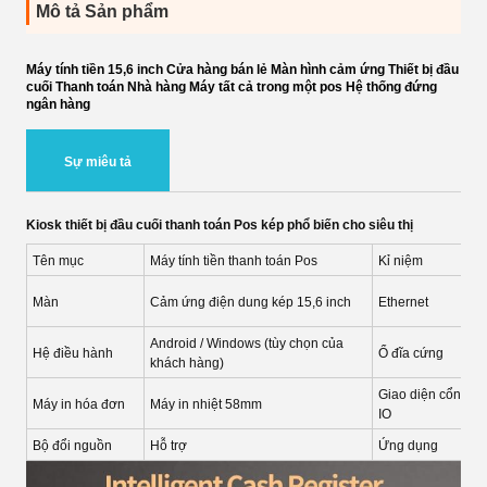
Mô tả Sản phẩm
Máy tính tiền 15,6 inch Cửa hàng bán lẻ Màn hình cảm ứng Thiết bị đầu
cuối Thanh toán Nhà hàng Máy tất cả trong một pos Hệ thống đứng
ngân hàng
Sự miêu tả
Kiosk thiết bị đầu cuối thanh toán Pos kép phổ biến cho siêu thị
Tên mục
Máy tính tiền thanh toán Pos
Kỉ niệm
Màn
Cảm ứng điện dung kép 15,6 inch
Ethernet
Android / Windows (tùy chọn của
Hệ điều hành
Ổ đĩa cứng
khách hàng)
Giao diện cổng
Máy in hóa đơn
Máy in nhiệt 58mm
IO
Bộ đổi nguồn
Hỗ trợ
Ứng dụng