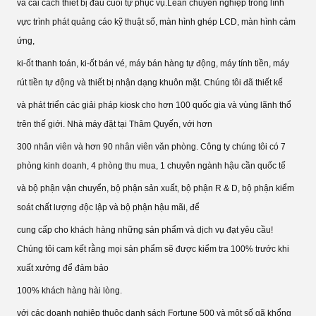
và cải cách thiết bị đầu cuối tự phục vụ.Lean chuyên nghiệp trong lĩnh
vực trình phát quảng cáo kỹ thuật số, màn hình ghép LCD, màn hình cảm
ứng,
ki-ốt thanh toán, ki-ốt bán vé, máy bán hàng tự động, máy tính tiền, máy
rút tiền tự động và thiết bị nhận dạng khuôn mặt. Chúng tôi đã thiết kế
và phát triển các giải pháp kiosk cho hơn 100 quốc gia và vùng lãnh thổ
trên thế giới. Nhà máy đặt tại Thâm Quyến, với hơn
300 nhân viên và hơn 90 nhân viên văn phòng. Công ty chúng tôi có 7
phòng kinh doanh, 4 phòng thu mua, 1 chuyên ngành hậu cần quốc tế
và bộ phận vận chuyển, bộ phận sản xuất, bộ phận R & D, bộ phận kiểm
soát chất lượng độc lập và bộ phận hậu mãi, để
cung cấp cho khách hàng những sản phẩm và dịch vụ đạt yêu cầu!
Chúng tôi cam kết rằng mọi sản phẩm sẽ được kiểm tra 100% trước khi
xuất xưởng để đảm bảo
100% khách hàng hài lòng.
với các doanh nghiệp thuộc danh sách Fortune 500 và một số gã khổng