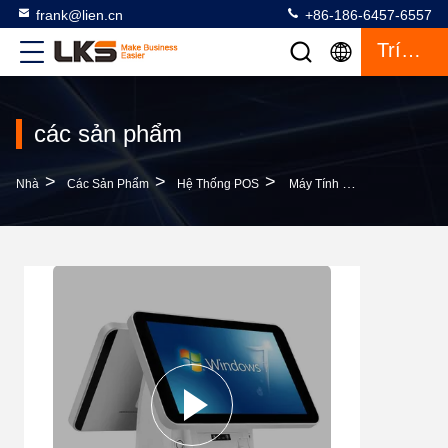
frank@lien.cn
+86-186-6457-6557
Trích Dẫn
các sản phẩm
>
>
>
Nhà
Các Sản Phẩm
Hệ Thống POS
Máy Tính Tiền 15,6 Inch Máy Tính Tiền 15,6 Inch Cửa Hàng Bán Lẻ Máy Thanh Toán Màn Hình Cảm Ứng Hệ Thống Tất Cả Trong Một Máy