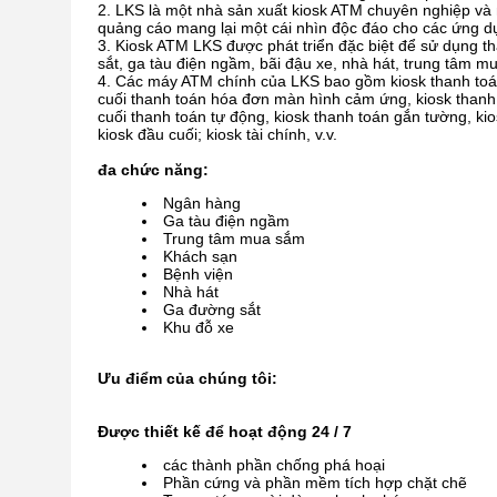
LKS là một nhà sản xuất kiosk ATM chuyên nghiệp và
quảng cáo mang lại một cái nhìn độc đáo cho các ứng d
Kiosk ATM LKS được phát triển đặc biệt để sử dụng th
sắt, ga tàu điện ngầm, bãi đậu xe, nhà hát, trung tâm mu
Các máy ATM chính của LKS bao gồm kiosk thanh toán 
cuối thanh toán hóa đơn màn hình cảm ứng, kiosk thanh t
cuối thanh toán tự động, kiosk thanh toán gắn tường, kios
kiosk đầu cuối; kiosk tài chính, v.v.
đa chức năng:
Ngân hàng
Ga tàu điện ngầm
Trung tâm mua sắm
Khách sạn
Bệnh viện
Nhà hát
Ga đường sắt
Khu đỗ xe
Ưu điểm của chúng tôi:
Được thiết kế để hoạt động 24 / 7
các thành phần chống phá hoại
Phần cứng và phần mềm tích hợp chặt chẽ