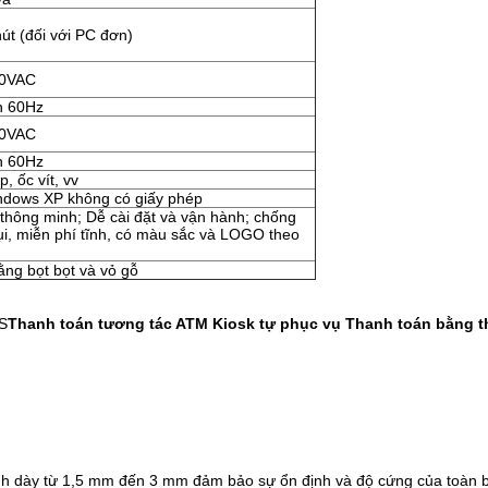
út (đối với PC đơn)
40VAC
n 60Hz
40VAC
n 60Hz
, ốc vít, vv
ndows XP không có giấy phép
 thông minh; Dễ cài đặt và vận hành; chống
ụi, miễn phí tĩnh, có màu sắc và LOGO theo
ng bọt bọt và vỏ gỗ
S
Thanh toán tương tác ATM Kiosk tự phục vụ Thanh toán bằng t
h dày từ 1,5 mm đến 3 mm đảm bảo sự ổn định và độ cứng của toàn b