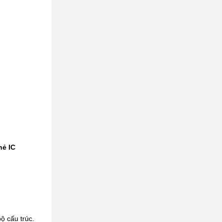
hẻ IC
ộ cấu trúc.