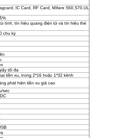
agcard, IC Card, RF Card, Mifare S50,S70,UL
±5%
từ tính, tín hiệu quang điện tử và tín hiệu thẻ
0 chu kỳ
lên
u
ền
iấy tối đa
ại tiền xu, trong 2*16 hoặc 1*32 kênh
ng phát hiện tiền xu giả cao
u/sec
 DC
s
USB
va
va