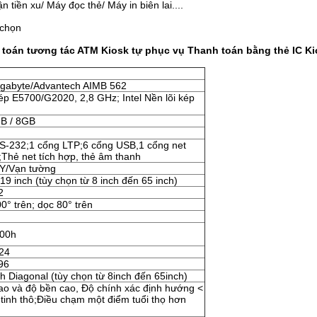
tiền xu/ Máy đọc thẻ/ Máy in biên lai....
 chọn
toán tương tác ATM Kiosk tự phục vụ Thanh toán bằng thẻ IC Ki
gabyte/Advantech AIMB 562
kép E5700/G2020, 2,8 GHz; Intel Nền lõi kép
B / 8GB
S-232;1 cổng LTP;6 cổng USB,1 cổng net
Thẻ net tích hợp, thẻ âm thanh
/Vạn tường
 19 inch (tùy chọn từ 8 inch đến 65 inch)
2
0° trên; dọc 80° trên
000h
24
96
ch Diagonal (tùy chọn từ 8inch đến 65inch)
ao và độ bền cao, Độ chính xác định hướng <
 tinh thô;Điều chạm một điểm tuổi thọ hơn