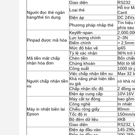
Giao diện
RS232
Hỗ trợ M
Loại thẻ
Người đọc thẻ ngân
Card
hàng/thẻ tín dụng
Điện áp
DC 24V
Tín hiệu 
Phương pháp nhập thẻ
phía sau
Keylift~span
2,000,00
Lực lượng chính
2~3N
Pinpad được mã hóa
Điểm chính
> 2,5mm
Mức độ bảo vệ
ip65
Tỷ lệ xác nhận
96% trở 
Mã tiền mặt chấp
Chèn tiền
Bốn chiề
nhận hóa đơn
Chứng khoán
Một tờ ti
Công suất
1000 tờ g
Việc chấp nhận tiền xu
Max 32 lo
Khả năng phát hiện tiền
Người chấp nhận tiền
có khả nă
xu giả
xu
Chấp nhận tốc độ
2 đồng x
Điện áp cung cấp
10V-16V
Máy cắt tự động
bao gồm
Công nghệ
In nhiệt
Máy in nhiệt biên lai
Chiều rộng giấy
80mm
Epson
Tốc độ in
150mm/
Bộ đệm dữ liệu
4KB
Giao diện
RS232, 
Điện áp đầu vào
145-290
Điện áp đầu ra
200-255