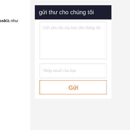
gửi thư cho chúng tôi
osk
là như
Gửi