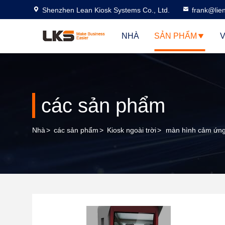
Shenzhen Lean Kiosk Systems Co., Ltd.
frank@lie
NHÀ
SẢN PHẨM
V
các sản phẩm
Nhà
>
các sản phẩm
>
Kiosk ngoài trời
>
màn hình cảm ứng 