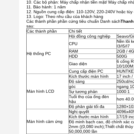
Các bộ phận: Máy chấp nhận tiền mặt/ Máy chấp nhận 
Bảo hành: 1 năm
Nguồn cung cấp điện: 110-120V, 220-240V hoặc tùy
Logo: Theo nhu cầu của khách hàng
Các thành phần phần cứng tiêu chuẩn Danh sách
Thanh 
sau:
Các thành phần
Chi tiết
Hội đồng công nghiệp
Seavo/Gi
Nền lõi 
CPU
I3/I5/I7
RAM
2GB / 4G
Hệ thống PC
HDD
500G
6 cổng R
Giao diện
10/100M;
Cung cấp điện PC
HUNTKEY
Kích thước màn hình
17 inch /
Độ sáng
250cd/m
góc
ngang 10
Màn hình LCD
Sự tương phản
1000:1
Tuổi thọ của ống đèn
hơn 40.
hậu
Độ phân giải tối đa
1280×10
Nghị quyết
4096x40
Kích thước màn hình
17/19 in
Màn hình cảm ứng
Độ minh bạch cao, độ chính xác c
2mm ((0,080 inch);Thiết chất thủy
50,000,000 lần