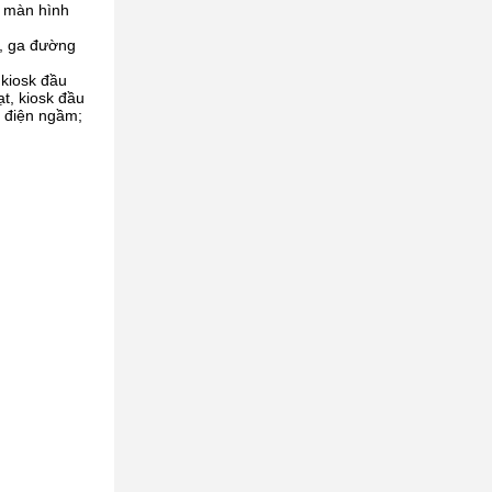
i màn hình
m, ga đường
 kiosk đầu
t, kiosk đầu
u điện ngầm;