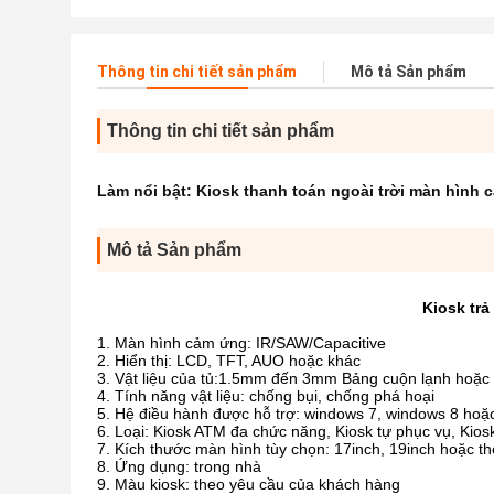
Thông tin chi tiết sản phẩm
Mô tả Sản phẩm
Thông tin chi tiết sản phẩm
Làm nổi bật:
Kiosk thanh toán ngoài trời màn hình 
Mô tả Sản phẩm
Kiosk trả 
Màn hình cảm ứng: IR/SAW/Capacitive
Hiển thị: LCD, TFT, AUO hoặc khác
Vật liệu của tủ:1.5mm đến 3mm Bảng cuộn lạnh hoặc 
Tính năng vật liệu: chống bụi, chống phá hoại
Hệ điều hành được hỗ trợ: windows 7, windows 8 hoặ
Loại: Kiosk ATM đa chức năng, Kiosk tự phục vụ, Kio
Kích thước màn hình tùy chọn: 17inch, 19inch hoặc t
Ứng dụng: trong nhà
Màu kiosk: theo yêu cầu của khách hàng