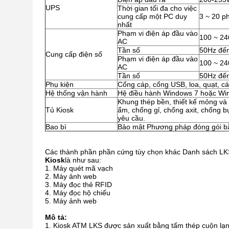
UPS
Thời gian tối đa cho việc
cung cấp một PC duy
3 ~ 20 ph
nhất
Phạm vi điện áp đầu vào
100 ~ 2
AC
Tần số
50Hz đế
Cung cấp điện số
Phạm vi điện áp đầu vào
100 ~ 2
AC
Tần số
50Hz đế
Phụ kiện
Cổng cáp, cổng USB, loa, quạt, cáp
Hệ thống vận hành
Hệ điều hành Windows 7 hoặc Wi
Khung thép bền, thiết kế mỏng và
Tủ Kiosk
ẩm, chống gỉ, chống axit, chống b
yêu cầu.
Bao bì
Bảo mật Phương pháp đóng gói bằ
Các thành phần phần cứng tùy chọn khác Danh sách LK
Kiosk
là như sau:
Máy quét mã vạch
Máy ảnh web
Máy đọc thẻ RFID
Máy đọc hộ chiếu
Máy ảnh web
Mô tả:
Kiosk ATM LKS được sản xuất bằng tấm thép cuộn lạn