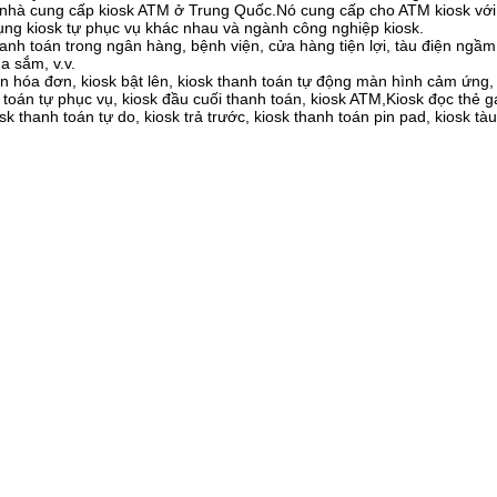
 nhà cung cấp kiosk ATM ở Trung Quốc.Nó cung cấp cho ATM kiosk vớ
ụng kiosk tự phục vụ khác nhau và ngành công nghiệp kiosk.
anh toán trong ngân hàng, bệnh viện, cửa hàng tiện lợi, tàu điện ngầ
a sắm, v.v.
hóa đơn, kiosk bật lên, kiosk thanh toán tự động màn hình cảm ứng,
oán tự phục vụ, kiosk đầu cuối thanh toán, kiosk ATM,Kiosk đọc thẻ gạ
k thanh toán tự do, kiosk trả trước, kiosk thanh toán pin pad, kiosk tà