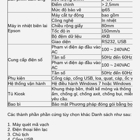
Điểm chính
> 2,5mm
Mức độ bảo vệ
ip65
Máy cắt tự động
bao gồm
Công nghệ
In nhiệt
Máy in nhiệt biên lai
Chiều rộng giấy
80mm
Epson
Tốc độ in
150mm/s
Bộ đệm dữ liệu
4KB
Giao diện
RS232, USB
Phạm vi điện áp đầu vào
100 ~ 240VAC
AC
Tần số
50Hz đến 60Hz
Cung cấp điện số
Phạm vi điện áp đầu vào
100 ~ 240VAC
AC
Tần số
50Hz đến 60Hz
Phụ kiện
Cổng cáp, cổng USB, loa, quạt, cáp, ốc vít, 
Hệ thống vận hành
Hệ điều hành Windows 7 hoặc Windows XP 
Khung thép bền, thiết kế mỏng và thông min
Tủ Kiosk
ẩm, chống gỉ, chống axit, chống bụi, miễn p
yêu cầu.
Bao bì
Bảo mật Phương pháp đóng gói bằng bọt bọt
Các thành phần phần cứng tùy chọn khác Danh sách như sau:
Máy quét mã vạch
Điện thoại liên lạc
Chủ tịch
Cổng USB