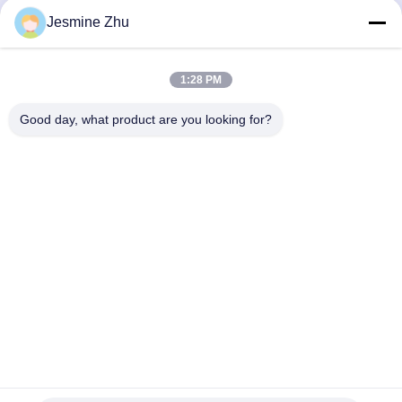
chăm sóc sức khỏe cho
Chăm sóc sức khỏe Kiosk
Jesmine Zhu
Bệnh viện, Kiosk tự phục
/ Chăm sóc y tế Kiosk
vụ của LKS
Tuân thủ MDD Châu Âu
Nhận giá tốt nhất
Nhận giá tốt nhất
và Tiêu chuẩn FDCA của
1:28 PM
Hoa Kỳ, Thiết kế trang
nhã của LKS
Good day, what product are you looking for?
SHENZHEN LEAN KIOSK SYSTEMS CO.,
LTD.
frank@lien.cn
+86-186-6457-6557
Đường Dayang số 90-8, Tầng 2, Cộng đồng Rentian, Phố
Fuhai, Quận Bảo An, Thâm Quyến, Quảng Đông, Trung Quốc