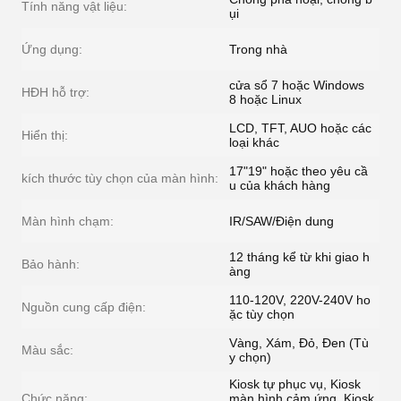
Tính năng vật liệu:
ụi
Ứng dụng:
Trong nhà
cửa sổ 7 hoặc Windows
HĐH hỗ trợ:
8 hoặc Linux
LCD, TFT, AUO hoặc các
Hiển thị:
loại khác
17"19" hoặc theo yêu cầ
kích thước tùy chọn của màn hình:
u của khách hàng
Màn hình chạm:
IR/SAW/Điện dung
12 tháng kể từ khi giao h
Bảo hành:
àng
110-120V, 220V-240V ho
Nguồn cung cấp điện:
ặc tùy chọn
Vàng, Xám, Đỏ, Đen (Tù
Màu sắc:
y chọn)
Kiosk tự phục vụ, Kiosk
Chức năng:
màn hình cảm ứng, Kiosk