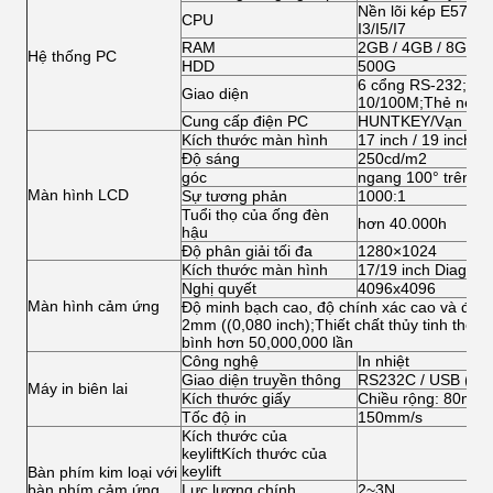
Nền lõi kép E5700/
CPU
I3/I5/I7
RAM
2GB / 4GB / 8GB
Hệ thống PC
HDD
500G
6 cổng RS-232;1 c
Giao diện
10/100M;Thẻ net tí
Cung cấp điện PC
HUNTKEY/Vạn tườ
Kích thước màn hình
17 inch / 19 inch (
Độ sáng
250cd/m2
góc
ngang 100° trên; d
Màn hình LCD
Sự tương phản
1000:1
Tuổi thọ của ống đèn
hơn 40.000h
hậu
Độ phân giải tối đa
1280×1024
Kích thước màn hình
17/19 inch Diagonal
Nghị quyết
4096x4096
Màn hình cảm ứng
Độ minh bạch cao, độ chính xác cao và độ b
2mm ((0,080 inch);Thiết chất thủy tinh thô;
bình hơn 50,000,000 lần
Công nghệ
In nhiệt
Giao diện truyền thông
RS232C / USB (HI
Máy in biên lai
Kích thước giấy
Chiều rộng: 80mm;
Tốc độ in
150mm/s
Kích thước của
keyliftKích thước của
keylift
Bàn phím kim loại với
bàn phím cảm ứng
Lực lượng chính
2~3N