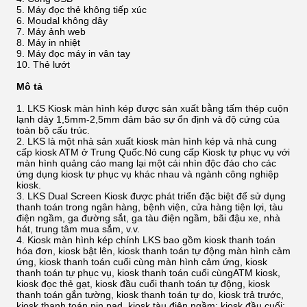
Máy đọc thẻ không tiếp xúc
Moudal không dây
Máy ảnh web
Máy in nhiệt
Máy đọc máy in vân tay
Thẻ lướt
Mô tả
LKS Kiosk màn hình kép được sản xuất bằng tấm thép cuộn
lạnh dày 1,5mm-2,5mm đảm bảo sự ổn định và độ cứng của
toàn bộ cấu trúc.
LKS là một nhà sản xuất kiosk màn hình kép và nhà cung
cấp kiosk ATM ở Trung Quốc.Nó cung cấp Kiosk tự phục vụ với
màn hình quảng cáo mang lại một cái nhìn độc đáo cho các
ứng dụng kiosk tự phục vụ khác nhau và ngành công nghiệp
kiosk.
LKS Dual Screen Kiosk được phát triển đặc biệt để sử dụng
thanh toán trong ngân hàng, bệnh viện, cửa hàng tiện lợi, tàu
điện ngầm, ga đường sắt, ga tàu điện ngầm, bãi đậu xe, nhà
hát, trung tâm mua sắm, v.v.
Kiosk màn hình kép chính LKS bao gồm kiosk thanh toán
hóa đơn, kiosk bật lên, kiosk thanh toán tự động màn hình cảm
ứng, kiosk thanh toán cuối cùng màn hình cảm ứng, kiosk
thanh toán tự phục vụ, kiosk thanh toán cuối cùngATM kiosk,
kiosk đọc thẻ gạt, kiosk đầu cuối thanh toán tự động, kiosk
thanh toán gắn tường, kiosk thanh toán tự do, kiosk trả trước,
kiosk thanh toán pin pad, kiosk tàu điện ngầm; kiosk đầu cuối;