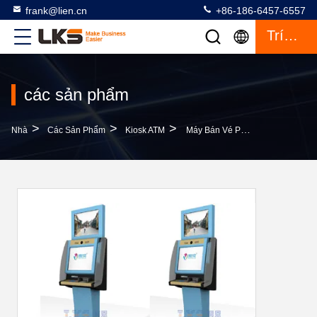
frank@lien.cn
+86-186-6457-6557
Trích Dẫn
các sản phẩm
>
>
>
Nhà
Các Sản Phẩm
Kiosk ATM
Máy Bán Vé Phim Dọc Chiosks Đa Phương Tiện Màn Hình 19 Inch