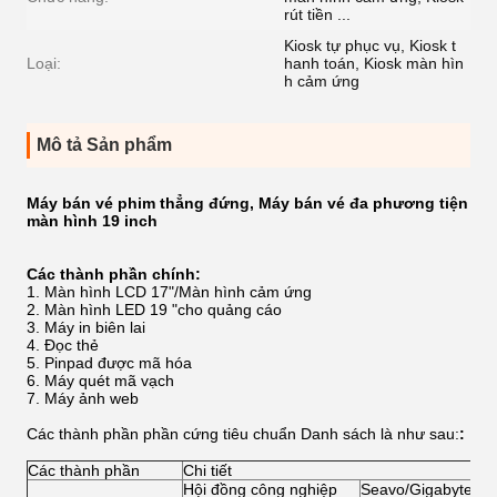
rút tiền ...
Kiosk tự phục vụ, Kiosk t
Loại:
hanh toán, Kiosk màn hìn
h cảm ứng
Mô tả Sản phẩm
Máy bán vé phim thẳng đứng, Máy bán vé đa phương tiện
màn hình 19 inch
Các thành phần chính:
Màn hình LCD 17"/Màn hình cảm ứng
Màn hình LED 19 "cho quảng cáo
Máy in biên lai
Đọc thẻ
Pinpad được mã hóa
Máy quét mã vạch
Máy ảnh web
Các thành phần phần cứng tiêu chuẩn Danh sách
là như sau:
:
Các thành phần
Chi tiết
Hội đồng công nghiệp
Seavo/Gigabyte/Ad