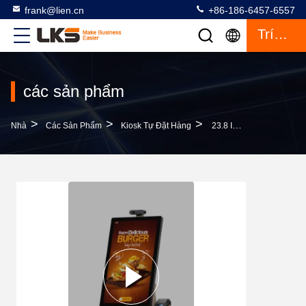
frank@lien.cn
+86-186-6457-6557
Trích Dẫn
các sản phẩm
>
>
>
Nhà
Các Sản Phẩm
Kiosk Tự Đặt Hàng
23.8 Inch Kiosk Tự Đặt Hàng Với Người Giữ POS Và Khung Thép Cán Lạnh