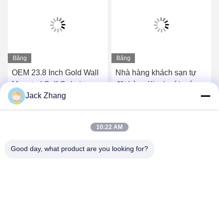
Băng
Băng
hình
hình
OEM 23.8 Inch Gold Wall
Nhà hàng khách sạn tự
Mounted Self Ordering
đặt hàng Kiosk với máy in
Jack Zhang
Kiosk Với Máy giữ POS
biên lai màn hình cảm
Android / Windows
ứng
Nhận giá tốt nhất
Nhận giá tốt nhất
10:22 AM
Good day, what product are you looking for?
SHENZHEN LEAN KIOSK SYSTEMS CO.,
LTD.