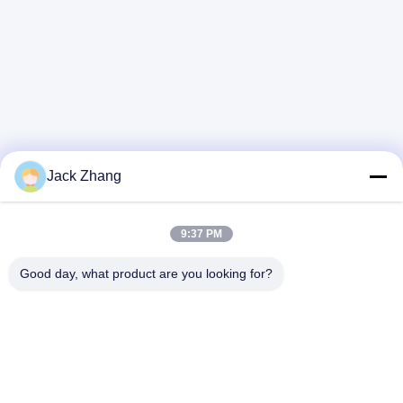
Jack Zhang
9:37 PM
Good day, what product are you looking for?
về
Hồ sơ công ty
Tham quan nhà máy
Kiểm soát chất lượng
Liên hệ với chúng tôi
Sơ đồ trang web
Chính sách bảo mật
các sản phẩm