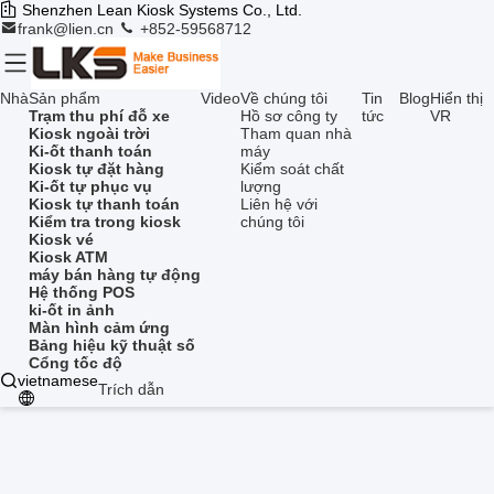
Shenzhen Lean Kiosk Systems Co., Ltd.
frank@lien.cn
+852-59568712
Nhà
Sản phẩm
Video
Về chúng tôi
Tin
Blog
Hiển thị
Trạm thu phí đỗ xe
Hồ sơ công ty
tức
VR
Kiosk ngoài trời
Tham quan nhà
Ki-ốt thanh toán
máy
Kiosk tự đặt hàng
Kiểm soát chất
Ki-ốt tự phục vụ
lượng
Kiosk tự thanh toán
Liên hệ với
Kiểm tra trong kiosk
chúng tôi
Kiosk vé
Kiosk ATM
máy bán hàng tự động
Hệ thống POS
ki-ốt in ảnh
Màn hình cảm ứng
Bảng hiệu kỹ thuật số
Cổng tốc độ
vietnamese
Trích dẫn