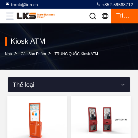
frank@lien.cn
+852-59568712
Trích Dẫn
Kiosk ATM
>
>
Nhà
Các Sản Phẩm
TRUNG QUỐC Kiosk ATM
Thể loại