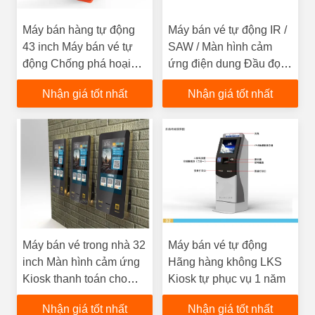
Máy bán hàng tự động
Máy bán vé tự động IR /
43 inch Máy bán vé tự
SAW / Màn hình cảm
động Chống phá hoại
ứng điện dung Đầu đọc
Bảo hành 1 năm
thẻ RFID
Nhận giá tốt nhất
Nhận giá tốt nhất
Máy bán vé trong nhà 32
Máy bán vé tự động
inch Màn hình cảm ứng
Hãng hàng không LKS
Kiosk thanh toán cho
Kiosk tự phục vụ 1 năm
nhà hát / rạp chiếu phim
Nhận giá tốt nhất
Nhận giá tốt nhất