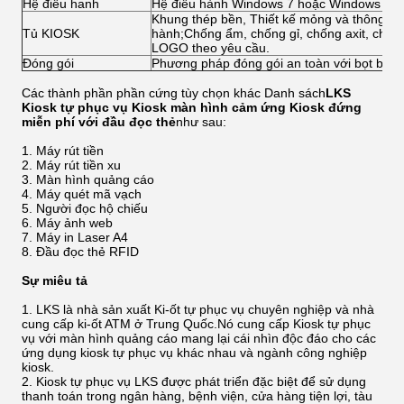
Hệ điêu hanh
Hệ điều hành Windows 7 hoặc Windows XP 
Khung thép bền, Thiết kế mỏng và thông mi
Tủ KIOSK
hành;Chống ẩm, chống gỉ, chống axit, chống
LOGO theo yêu cầu.
Đóng gói
Phương pháp đóng gói an toàn với bọt bon
Các thành phần phần cứng tùy chọn khác Danh sách
LKS
Kiosk tự phục vụ Kiosk màn hình cảm ứng Kiosk đứng
miễn phí với đầu đọc thẻ
như sau:
Máy rút tiền
Máy rút tiền xu
Màn hình quảng cáo
Máy quét mã vạch
Người đọc hộ chiếu
Máy ảnh web
Máy in Laser A4
Đầu đọc thẻ RFID
Sự miêu tả
LKS là nhà sản xuất Ki-ốt tự phục vụ chuyên nghiệp và nhà
cung cấp ki-ốt ATM ở Trung Quốc.Nó cung cấp Kiosk tự phục
vụ với màn hình quảng cáo mang lại cái nhìn độc đáo cho các
ứng dụng kiosk tự phục vụ khác nhau và ngành công nghiệp
kiosk.
Kiosk tự phục vụ LKS được phát triển đặc biệt để sử dụng
thanh toán trong ngân hàng, bệnh viện, cửa hàng tiện lợi, tàu