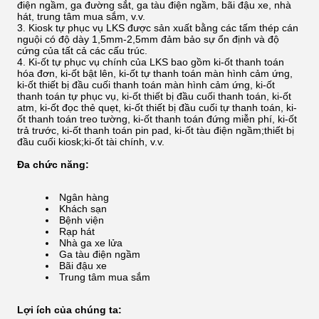
điện ngầm, ga đường sắt, ga tàu điện ngầm, bãi đậu xe, nhà
hát, trung tâm mua sắm, v.v.
Kiosk tự phục vụ LKS được sản xuất bằng các tấm thép cán
nguội có độ dày 1,5mm-2,5mm đảm bảo sự ổn định và độ
cứng của tất cả các cấu trúc.
Ki-ốt tự phục vụ chính của LKS bao gồm ki-ốt thanh toán
hóa đơn, ki-ốt bật lên, ki-ốt tự thanh toán màn hình cảm ứng,
ki-ốt thiết bị đầu cuối thanh toán màn hình cảm ứng, ki-ốt
thanh toán tự phục vụ, ki-ốt thiết bị đầu cuối thanh toán, ki-ốt
atm, ki-ốt đọc thẻ quẹt, ki-ốt thiết bị đầu cuối tự thanh toán, ki-
ốt thanh toán treo tường, ki-ốt thanh toán đứng miễn phí, ki-ốt
trả trước, ki-ốt thanh toán pin pad, ki-ốt tàu điện ngầm;thiết bị
đầu cuối kiosk;ki-ốt tài chính, v.v.
Đa chức năng:
Ngân hàng
Khách sạn
Bệnh viện
Rạp hát
Nhà ga xe lửa
Ga tàu điện ngầm
Bãi đậu xe
Trung tâm mua sắm
Lợi ích của chúng ta: