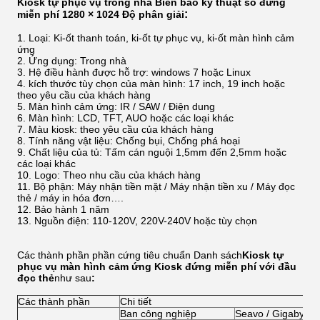
Kiosk tự phục vụ trong nhà Biển báo kỹ thuật số đứng
:
miễn phí 1280 × 1024 Độ phân giải
Loại: Ki-ốt thanh toán, ki-ốt tự phục vụ, ki-ốt màn hình cảm
ứng
Ứng dụng: Trong nhà
Hệ điều hành được hỗ trợ: windows 7 hoặc Linux
kích thước tùy chọn của màn hình: 17 inch, 19 inch hoặc
theo yêu cầu của khách hàng
Màn hình cảm ứng: IR / SAW / Điện dung
Màn hình: LCD, TFT, AUO hoặc các loại khác
Màu kiosk: theo yêu cầu của khách hàng
Tính năng vật liệu: Chống bụi, Chống phá hoại
Chất liệu của tủ: Tấm cán nguội 1,5mm đến 2,5mm hoặc
các loại khác
Logo: Theo nhu cầu của khách hàng
Bộ phận: Máy nhận tiền mặt / Máy nhận tiền xu / Máy đọc
thẻ / máy in hóa đơn….
Bảo hành 1 năm
Nguồn điện: 110-120V, 220V-240V hoặc tùy chọn
Các thành phần phần cứng tiêu chuẩn Danh sách
Kiosk tự
phục vụ màn hình cảm ứng Kiosk đứng miễn phí với đầu
đọc thẻ
như sau
:
Các thành phần
Chi tiết
Ban công nghiệp
Seavo / Gigabyte 