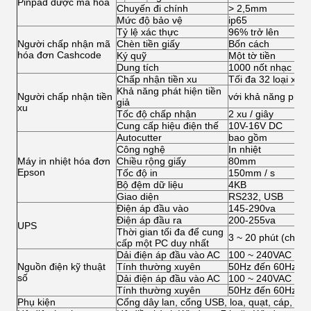
Pinpad được mã hóa
Chuyến đi chính
> 2,5mm
Mức độ bảo vệ
ip65
Tỷ lệ xác thực
96% trở lên
Người chấp nhận mã
Chèn tiền giấy
Bốn cách
hóa đơn Cashcode
Ký quỹ
Một tờ tiền
Dung tích
1000 nốt nhạc Ma
Chấp nhận tiền xu
Tối đa 32 loại xu, 
Khả năng phát hiện tiền
Người chấp nhận tiền
với khả năng phát 
giả
xu
Tốc độ chấp nhận
2 xu / giây
Cung cấp hiệu điện thế
10V-16V DC
Autocutter
bao gồm
Công nghệ
In nhiệt
Máy in nhiệt hóa đơn
Chiều rộng giấy
80mm
Epson
Tốc độ in
150mm / s
Bộ đệm dữ liệu
4KB
Giao diện
RS232, USB
Điện áp đầu vào
145-290va
Điện áp đầu ra
200-255va
UPS
Thời gian tối đa để cung
3 ~ 20 phút (cho 
cấp một PC duy nhất
Dải điện áp đầu vào AC
100 ~ 240VAC
Nguồn điện kỹ thuật
Tính thường xuyên
50Hz đến 60Hz
số
Dải điện áp đầu vào AC
100 ~ 240VAC
Tính thường xuyên
50Hz đến 60Hz
Phụ kiện
Cổng dây lan, cổng USB, loa, quạt, cáp, ốc ví