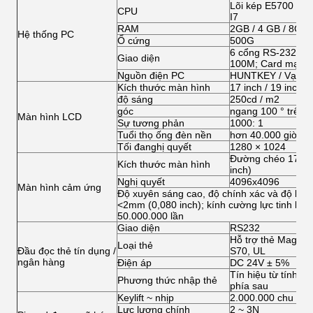
Lõi kép E5700 / G20
CPU
I7
RAM
2GB / 4 GB / 8GB
Hệ thống PC
Ổ cứng
500G
6 cổng RS-232; 1 
Giao diện
100M; Card mạng 
Nguồn điện PC
HUNTKEY / Vạn lý
Kích thước màn hình
17 inch / 19 inch (
độ sáng
250cd / m2
góc
ngang 100 ° trên; 
Màn hình LCD
Sự tương phản
1000: 1
Tuổi thọ ống đèn nền
hơn 40.000 giờ
Tối đanghị quyết
1280 × 1024
Đường chéo 17/19 
Kích thước màn hình
inch)
Nghị quyết
4096x4096
Màn hình cảm ứng
Độ xuyên sáng cao, độ chính xác và độ bền
<2mm (0,080 inch); kính cường lực tinh khi
50.000.000 lần
Giao diện
RS232
Hỗ trợ thẻ Magcar
Loại thẻ
Đầu đọc thẻ tín dụng /
S70, UL
ngân hàng
Điện áp
DC 24V ± 5%
Tín hiệu từ tính, t
Phương thức nhập thẻ
phía sau
Keylift ~ nhịp
2.000.000 chu kỳ
Lực lượng chính
2 ~ 3N