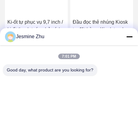
Ki-ốt tự phục vụ 9,7 inch /
Đầu đọc thẻ nhúng Kiosk
ki-ốt thanh toán nhỏ có /
tự đặt hàng, Kiosk tự phục
Jesmine Zhu
không có Bộ rút tiền mặt,
vụ 13,3 inch
Kiosk bán vé để bán vé
Nhận giá tốt nhất
Nhận giá tốt nhất
nhanh
7:01 PM
Good day, what product are you looking for?
SHENZHEN LEAN KIOSK SYSTEMS CO.,
LTD.
frank@lien.cn
+86-186-6457-6557