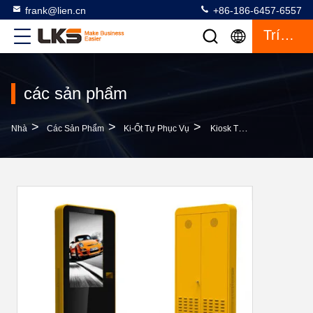
frank@lien.cn
+86-186-6457-6557
Trích Dẫn
các sản phẩm
>
>
>
Nhà
Các Sản Phẩm
Ki-Ốt Tự Phục Vụ
Kiosk Tự Phục Vụ Trong Nhà Bảng Hiệu Kỹ Thuật Số Thường Trực Miễn Phí Độ Phân Giải 1280 × 1024