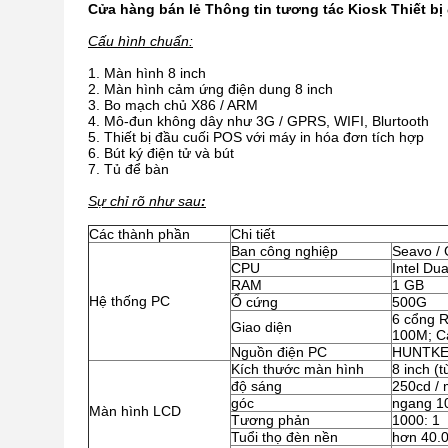
Cửa hàng bán lẻ Thông tin tương tác Kiosk Thiết b
Cấu hình chuẩn:
Màn hình 8 inch
Màn hình cảm ứng điện dung 8 inch
Bo mạch chủ X86 / ARM
Mô-đun không dây như 3G / GPRS, WIFI, Blurtooth
Thiết bị đầu cuối POS với máy in hóa đơn tích hợp
Bút ký điện tử và bút
Tủ để bàn
Sự chỉ rõ
như sau
:
Các thành phần
Chi tiết
Ban công nghiệp
Seavo / 
CPU
Intel Du
RAM
1 GB
Hệ thống PC
Ổ cứng
500G
6 cổng R
Giao diện
100M; C
Nguồn điện PC
HUNTKEY
Kích thước màn hình
8 inch (
độ sáng
250cd /
góc
ngang 10
Màn hình LCD
Tương phản
1000: 1
Tuổi thọ đèn nền
hơn 40.0