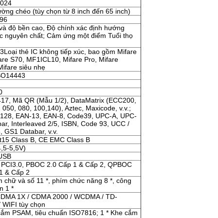
1024
ường chéo (tùy chọn từ 8 inch đến 65 inch)
96
và độ bền cao, Độ chính xác định hướng
ực nguyên chất; Cảm ứng một điểm Tuổi thọ
Loại thẻ IC không tiếp xúc, bao gồm Mifare
are S70, MF1ICL10, Mifare Pro, Mifare
Mifare siêu nhẹ
ISO14443
0
17, Mã QR (Mẫu 1/2), DataMatrix (ECC200,
050, 080, 100,140), Aztec, Maxicode, v.v.;
128, EAN-13, EAN-8, Code39, UPC-A, UPC-
ar, Interleaved 2/5, ISBN, Code 93, UCC /
 GS1 Databar, v.v.
t15 Class B, CE EMC Class B
,5-5,5V)
USB
 PCI3.0, PBOC 2.0 Cấp 1 & Cấp 2, QPBOC
1 & Cấp 2
 chữ và số 11 *, phím chức năng 8 *, công
n 1 *
DMA 1X / CDMA 2000 / WCDMA / TD-
 WIFI tùy chọn
cắm PSAM, tiêu chuẩn ISO7816; 1 * Khe cắm