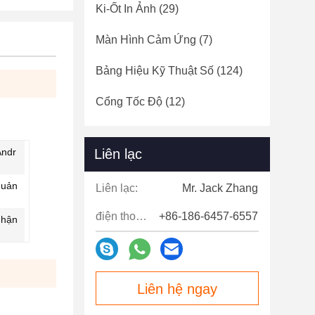
Ki-Ốt In Ảnh
(29)
Màn Hình Cảm Ứng
(7)
Bảng Hiệu Kỹ Thuật Số
(124)
Cổng Tốc Độ
(12)
Andr
Liên lạc
quản
Liên lạc:
Mr. Jack Zhang
điện thoại:
+86-186-6457-6557
nhận
Liên hệ ngay