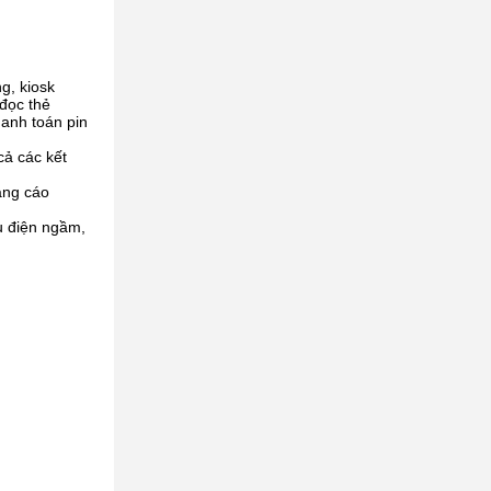
g, kiosk
 đọc thẻ
thanh toán pin
ả các kết
ảng cáo
àu điện ngầm,