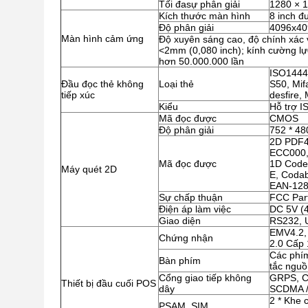
Tối đasự phân giải
1280 × 
Kích thước màn hình
8 inch đ
Độ phân giải
4096x40
Màn hình cảm ứng
Độ xuyên sáng cao, độ chính xác 
<2mm (0,080 inch); kính cường l
hơn 50.000.000 lần
ISO14443
Đầu đọc thẻ không
Loại thẻ
S50, Mif
tiếp xúc
desfire, 
Kiểu
Hỗ trợ 
Mã đọc được
CMOS
Độ phân giải
752 * 48
2D PDF4
ECC000, 
Mã đọc được
1D Code
Máy quét 2D
E, Codab
EAN-128,
Sự chấp thuận
FCC Par
Điện áp làm việc
DC 5V (4
Giao diện
RS232, 
EMV4.2,
Chứng nhận
2.0 Cấp 
Các phím
Bàn phím
tắc nguồ
Cổng giao tiếp không
GRPS, C
Thiết bị đầu cuối POS
dây
SCDMA /
2 * Khe 
PSAM, SIM