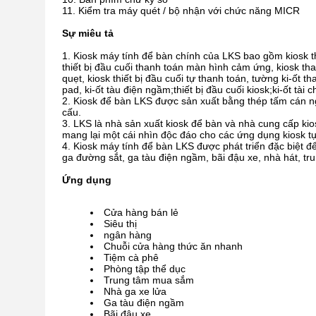
Kiểm tra máy quét / bộ nhận với chức năng MICR
Sự miêu tả
Kiosk máy tính để bàn chính của LKS bao gồm kiosk th
thiết bị đầu cuối thanh toán màn hình cảm ứng, kiosk than
quẹt, kiosk thiết bị đầu cuối tự thanh toán, tường ki-ốt th
pad, ki-ốt tàu điện ngầm;thiết bị đầu cuối kiosk;ki-ốt tài ch
Kiosk để bàn LKS được sản xuất bằng thép tấm cán n
cấu.
LKS là nhà sản xuất kiosk để bàn và nhà cung cấp ki
mang lại một cái nhìn độc đáo cho các ứng dụng kiosk t
Kiosk máy tính để bàn LKS được phát triển đặc biệt đ
ga đường sắt, ga tàu điện ngầm, bãi đậu xe, nhà hát, tr
Ứng dụng
Cửa hàng bán lẻ
Siêu thị
ngân hàng
Chuỗi cửa hàng thức ăn nhanh
Tiệm cà phê
Phòng tập thể dục
Trung tâm mua sắm
Nhà ga xe lửa
Ga tàu điện ngầm
Bãi đậu xe