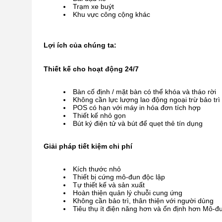
Trạm xe buýt
Khu vực công cộng khác
Lợi ích của chúng ta:
Thiết kế cho hoạt động 24/7
Bàn cố định / mặt bàn có thể khóa và tháo rời
Không cần lực lượng lao động ngoại trừ bảo trì
POS có hạn với máy in hóa đơn tích hợp
Thiết kế nhỏ gọn
Bút ký điện tử và bút để quẹt thẻ tín dụng
Giải pháp tiết kiệm chi phí
Kích thước nhỏ
Thiết bị cứng mô-đun độc lập
Tự thiết kế và sản xuất
Hoàn thiện quản lý chuỗi cung ứng
Không cần bảo trì, thân thiện với người dùng
Tiêu thụ ít điện năng hơn và ổn định hơn Mô-đ