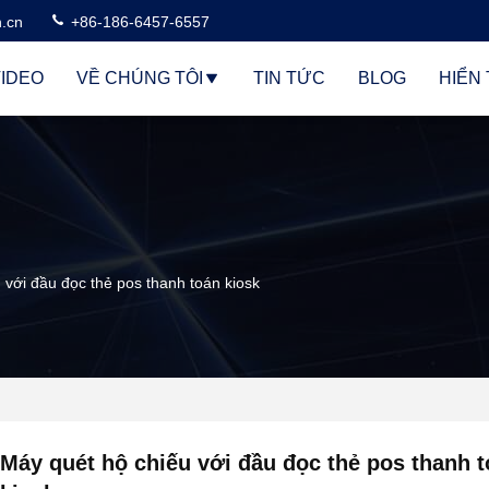
n.cn
+86-186-6457-6557
IDEO
VỀ CHÚNG TÔI
TIN TỨC
BLOG
HIỂN 
 với đầu đọc thẻ pos thanh toán kiosk
Máy quét hộ chiếu với đầu đọc thẻ pos thanh 