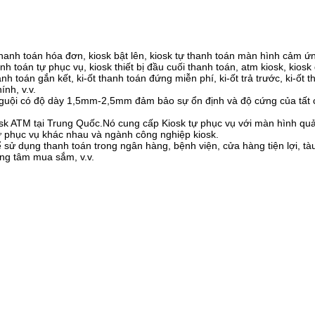
anh toán hóa đơn, kiosk bật lên, kiosk tự thanh toán màn hình cảm ứn
h toán tự phục vụ, kiosk thiết bị đầu cuối thanh toán, atm kiosk, kiosk
anh toán gắn kết, ki-ốt thanh toán đứng miễn phí, ki-ốt trả trước, ki-ốt 
ính, v.v.
guội có độ dày 1,5mm-2,5mm đảm bảo sự ổn định và độ cứng của tất c
osk ATM tại Trung Quốc.Nó cung cấp Kiosk tự phục vụ với màn hình qu
ự phục vụ khác nhau và ngành công nghiệp kiosk.
ể sử dụng thanh toán trong ngân hàng, bệnh viện, cửa hàng tiện lợi, t
ung tâm mua sắm, v.v.