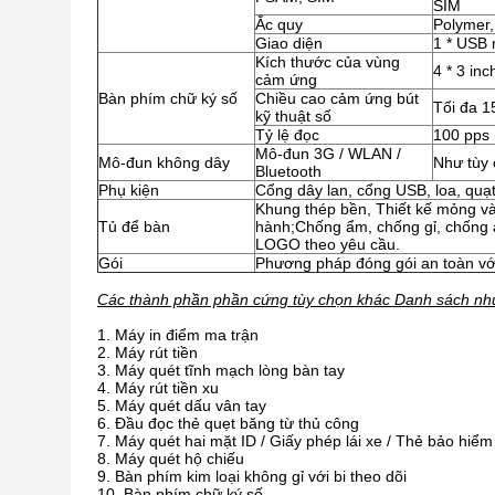
SIM
Ắc quy
Polymer
Giao diện
1 * USB 
Kích thước của vùng
4 * 3 inc
cảm ứng
Bàn phím chữ ký số
Chiều cao cảm ứng bút
Tối đa 
kỹ thuật số
Tỷ lệ đọc
100 pps 
Mô-đun 3G / WLAN /
Mô-đun không dây
Như tùy
Bluetooth
Phụ kiện
Cổng dây lan, cổng USB, loa, quạt, 
Khung thép bền, Thiết kế mỏng và
Tủ để bàn
hành;Chống ẩm, chống gỉ, chống a
LOGO theo yêu cầu.
Gói
Phương pháp đóng gói an toàn vớ
Các thành phần phần cứng tùy chọn khác Danh sách nh
Máy in điểm ma trận
Máy rút tiền
Máy quét tĩnh mạch lòng bàn tay
Máy rút tiền xu
Máy quét dấu vân tay
Đầu đọc thẻ quẹt băng từ thủ công
Máy quét hai mặt ID / Giấy phép lái xe / Thẻ bảo hiểm
Máy quét hộ chiếu
Bàn phím kim loại không gỉ với bi theo dõi
Bàn phím chữ ký số