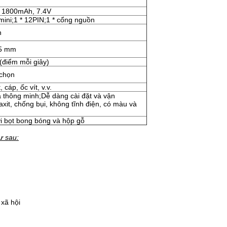
, 1800mAh, 7.4V
mini;1 * 12PIN;1 * cổng nguồn
h
15 mm
(điểm mỗi giây)
 chọn
cáp, ốc vít, v.v.
 thông minh;Dễ dàng cài đặt và vận
xit, chống bụi, không tĩnh điện, có màu và
i bọt bong bóng và hộp gỗ
ư sau:
 xã hội