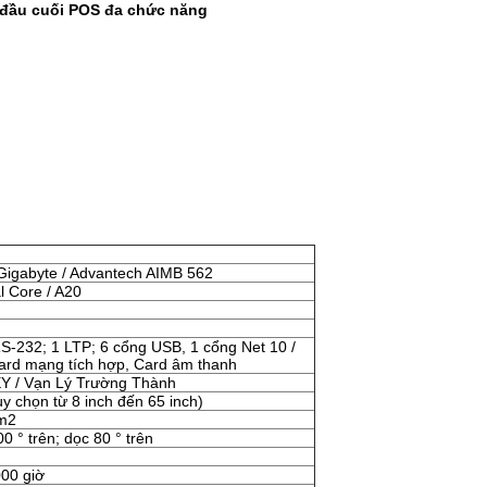
ị đầu cuối POS đa chức năng
Gigabyte / Advantech AIMB 562
al Core / A20
S-232; 1 LTP; 6 cổng USB, 1 cổng Net 10 /
ard mạng tích hợp, Card âm thanh
 / Vạn Lý Trường Thành
tùy chọn từ 8 inch đến 65 inch)
 m2
0 ° trên; dọc 80 ° trên
00 giờ