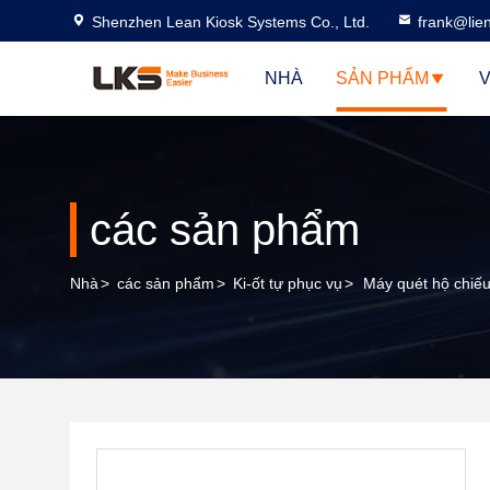
Shenzhen Lean Kiosk Systems Co., Ltd.
frank@lie
NHÀ
SẢN PHẨM
V
các sản phẩm
Nhà
>
các sản phẩm
>
Ki-ốt tự phục vụ
>
Máy quét hộ chiếu