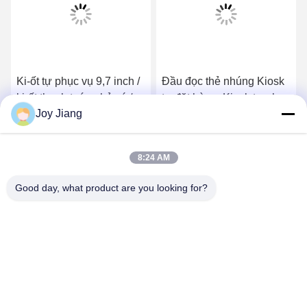
Ki-ốt tự phục vụ 9,7 inch /
Đầu đọc thẻ nhúng Kiosk
ki-ốt thanh toán nhỏ có /
tự đặt hàng, Kiosk tự phục
Joy Jiang
không có Bộ rút tiền mặt,
vụ 13,3 inch
Kiosk bán vé để bán vé
Nhận giá tốt nhất
Nhận giá tốt nhất
nhanh
8:24 AM
Good day, what product are you looking for?
SHENZHEN LEAN KIOSK SYSTEMS CO.,
LTD.
frank@lien.cn