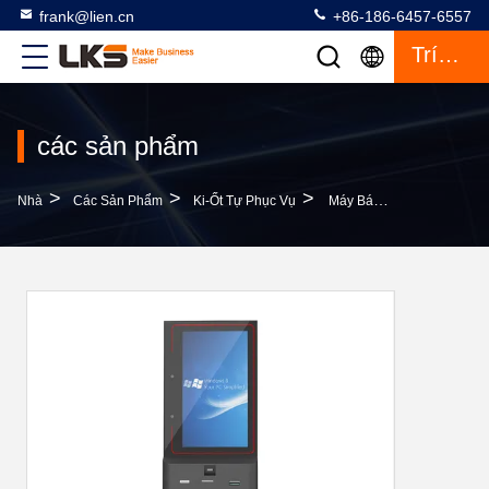
frank@lien.cn
+86-186-6457-6557
Trích Dẫn
các sản phẩm
>
>
>
Nhà
Các Sản Phẩm
Ki-Ốt Tự Phục Vụ
Máy Bán Vé Tàu Điện Ngầm Ga Tàu Điện Ngầm Máy Tự Nạp Thẻ Kiosk Đầu Cuối Thanh Toán