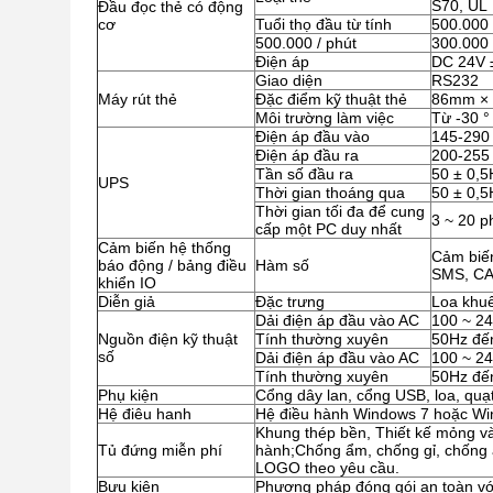
S70, UL
Đầu đọc thẻ có động
cơ
Tuổi thọ đầu từ tính
500.000 
500.000 / phút
300.000 
Điện áp
DC 24V 
Giao diện
RS232
Máy rút thẻ
Đặc điểm kỹ thuật thẻ
86mm × 
Môi trường làm việc
Từ -30 °
Điện áp đầu vào
145-290
Điện áp đầu ra
200-255
Tần số đầu ra
50 ± 0,5
UPS
Thời gian thoáng qua
50 ± 0,5
Thời gian tối đa để cung
3 ~ 20 p
cấp một PC duy nhất
Cảm biến hệ thống
Cảm biến
báo động / bảng điều
Hàm số
SMS, C
khiển IO
Diễn giả
Đặc trưng
Loa khuế
Dải điện áp đầu vào AC
100 ~ 2
Nguồn điện kỹ thuật
Tính thường xuyên
50Hz đế
số
Dải điện áp đầu vào AC
100 ~ 2
Tính thường xuyên
50Hz đế
Phụ kiện
Cổng dây lan, cổng USB, loa, quạt, 
Hệ điêu hanh
Hệ điều hành Windows 7 hoặc Wi
Khung thép bền, Thiết kế mỏng và
Tủ đứng miễn phí
hành;Chống ẩm, chống gỉ, chống a
LOGO theo yêu cầu.
Bưu kiện
Phương pháp đóng gói an toàn vớ