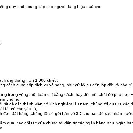
 năng duy nhất, cung cấp cho người dùng hiệu quả cao
O
uất hàng tháng hơn 1.000 chiếc;
ng cách cung cấp dịch vụ vô song, như cử kỹ sư đến lắp đặt và bảo tr
ng trong vòng một tuần chỉ bằng cách thay đổi một chút để phù hợp v
hêm cho nó;
tất cả các thành viên có kinh nghiệm lâu năm, chúng tôi đưa ra các đề
t tất cả các yếu tố;
nh đơn đặt hàng, chúng tôi sẽ gửi bản vẽ 3D cho bạn để xác nhận trước
ăm qua, các đối tác của chúng tôi đến từ các ngân hàng như Ngân h
r.