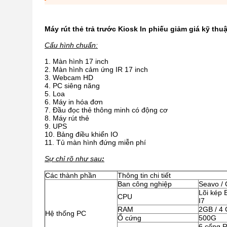
Máy rút thẻ trả trước Kiosk In phiếu giảm giá kỹ thu
Cấu hình chuẩn:
Màn hình 17 inch
Màn hình cảm ứng IR 17 inch
Webcam HD
PC siêng năng
Loa
Máy in hóa đơn
Đầu đọc thẻ thông minh có động cơ
Máy rút thẻ
UPS
Bảng điều khiển IO
Tủ màn hình đứng miễn phí
Sự chỉ rõ
như sau
:
Các thành phần
Thông tin chi tiết
Ban công nghiệp
Seavo / 
Lõi kép 
CPU
I7
RAM
2GB / 4 
Hệ thống PC
Ổ cứng
500G
6 cổng R