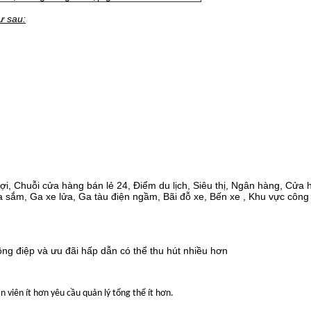
ư sau:
lợi, Chuỗi cửa hàng bán lẻ 24, Điểm du lịch, Siêu thị, Ngân hàng, Cửa 
sắm, Ga xe lửa, Ga tàu điện ngầm, Bãi đỗ xe, Bến xe , Khu vực công
hông điệp và ưu đãi hấp dẫn có thể thu hút nhiều hơn
 viên ít hơn yêu cầu quản lý tổng thể ít hơn.