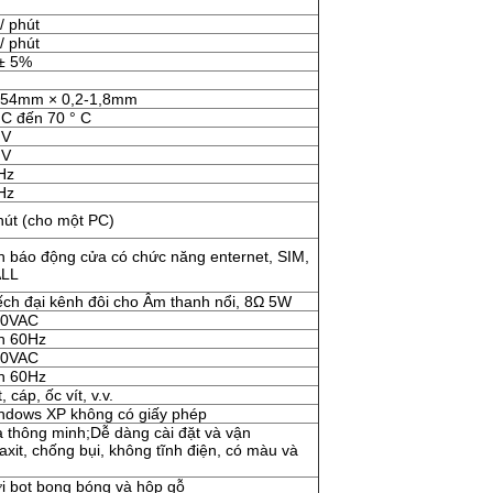
/ phút
/ phút
± 5%
54mm × 0,2-1,8mm
 C đến 70 ° C
 V
 V
Hz
Hz
hút (cho một PC)
 báo động cửa có chức năng enternet, SIM,
ALL
ch đại kênh đôi cho Âm thanh nổi, 8Ω 5W
40VAC
n 60Hz
40VAC
n 60Hz
cáp, ốc vít, v.v.
ndows XP không có giấy phép
 thông minh;Dễ dàng cài đặt và vận
xit, chống bụi, không tĩnh điện, có màu và
i bọt bong bóng và hộp gỗ