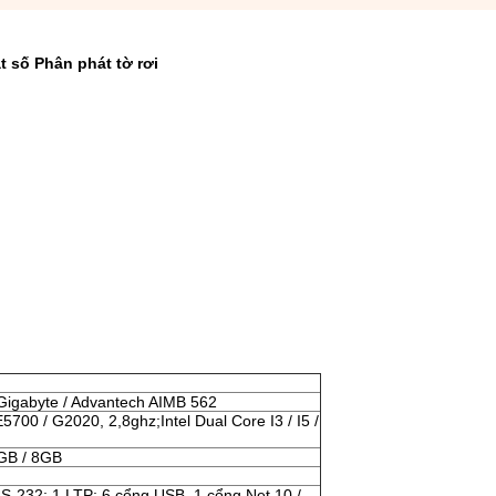
ật số Phân phát tờ rơi
Gigabyte / Advantech AIMB 562
E5700 / G2020, 2,8ghz;Intel Dual Core I3 / I5 /
GB / 8GB
S-232; 1 LTP; 6 cổng USB, 1 cổng Net 10 /