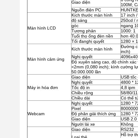
Giao diện
100M; C
Nguồn điện PC
HUNTKEY
Kích thước màn hình
17 inch /
độ sáng
250cd /
góc
ngang 10
Màn hình LCD
Tương phản
1000: 1
Tuổi thọ ống đèn nền
hơn 40.0
Tối đanghị quyết
1280 × 
Đường ch
Kích thước màn hình
inch)
Nghị quyết
4096x40
Màn hình cảm ứng
Độ xuyên sáng cao, độ chính xác
<2mm (0,080 inch); kính cường lự
50.000.000 lần
Giao diện
USB tốc 
Nghị quyết
4800 * 1
Máy in hóa đơn
Tốc độ in
4,8 ipm
Chiều rộng
58/80/1
Chiều dài
Có thể t
Nghị quyết
1280 * 7
Pixel
8000000
Webcam
Độ phân giải thích ứng
1280 * 7
Giao diện
USB 2.0
Người lái xe
Không
Giao diện
RS232
Hỗ trợ t
Loại thẻ