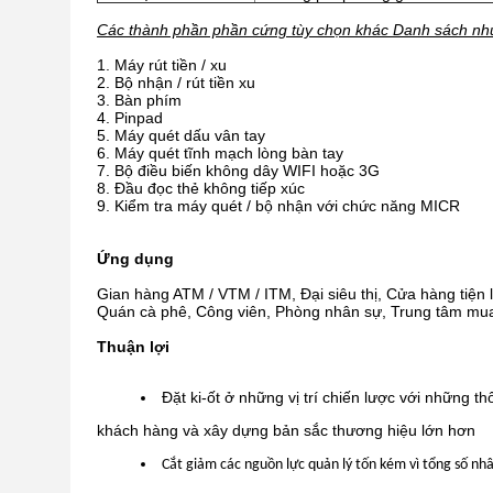
Các thành phần phần cứng tùy chọn khác Danh sách nh
Máy rút tiền / xu
Bộ nhận / rút tiền xu
Bàn phím
Pinpad
Máy quét dấu vân tay
Máy quét tĩnh mạch lòng bàn tay
Bộ điều biến không dây WIFI hoặc 3G
Đầu đọc thẻ không tiếp xúc
Kiểm tra máy quét / bộ nhận với chức năng MICR
Ứng dụng
Gian hàng ATM / VTM / ITM, Đại siêu thị, Cửa hàng tiện 
Quán cà phê, Công viên, Phòng nhân sự, Trung tâm mua 
Thuận lợi
Đặt ki-ốt ở những vị trí chiến lược với những t
khách hàng và xây dựng bản sắc thương hiệu lớn hơn
Cắt giảm các nguồn lực quản lý tốn kém vì tổng số nhân