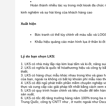
Hoàn thành nhiều tác vụ trong một kiosk đa chức
kinh nghiệm và sự hài lòng của khách hàng cao
Xuất hiện
Bức tranh có thể tùy chỉnh về màu sắc và LOG
Khẩu hiệu quảng cáo màn hình lụa ở thân ki-ốt
Lý do bạn chọn LKS:
LKS có nhà máy lắp ráp kim loại tấm và ki-ốt, năng s
LKS có nghĩa là quốc tế hóa
thương hiệu và công ty bằ
thiết;
LKS có hàng chục mẫu khác nhau trong kho và giao hà
của bạn, ngoài ra không có bất kỳ khoản phí mẫu nào t
LKS có đội ngũ phát triển phần mềm chuyên nghiệp với 
thực và cung cấp các giải pháp tốt nhất bằng cách xem xé
LKS có quy trình hoàn chỉnh và tiêu chuẩn để tiến hà
sản xuất;
LKS có tốc độ tăng trưởng hàng năm 100% trong ba n
Trung Quốc, công ty CNTT như , ở nước ngoài như Osca