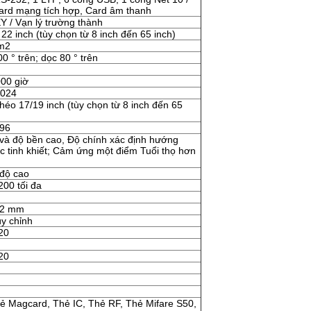
ard mạng tích hợp, Card âm thanh
 / Vạn lý trường thành
 22 inch (tùy chọn từ 8 inch đến 65 inch)
 m2
0 ° trên; dọc 80 ° trên
00 giờ
1024
éo 17/19 inch (tùy chọn từ 8 inch đến 65
96
 và độ bền cao, Độ chính xác định hướng
c tinh khiết; Cảm ứng một điểm Tuổi thọ hơn
độ cao
200 tối đa
12 mm
ùy chỉnh
20
20
hẻ Magcard, Thẻ IC, Thẻ RF, Thẻ Mifare S50,