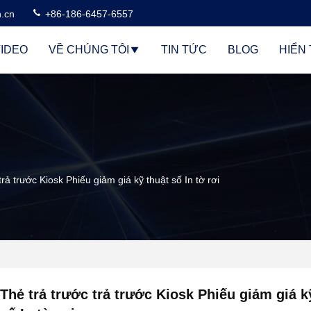
n.cn
+86-186-6457-6557
IDEO
VỀ CHÚNG TÔI
TIN TỨC
BLOG
HIỂN 
trả trước Kiosk Phiếu giảm giá kỹ thuật số In tờ rơi
Thẻ trả trước trả trước Kiosk Phiếu giảm giá k