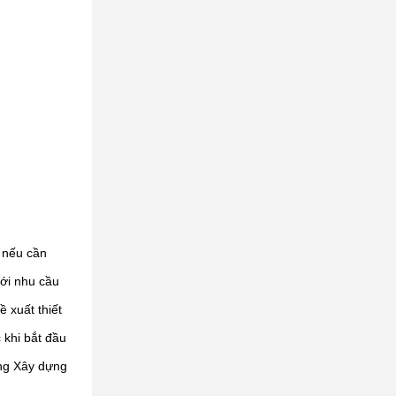
ì nếu cần
ới nhu cầu
 xuất thiết
 khi bắt đầu
àng Xây dựng