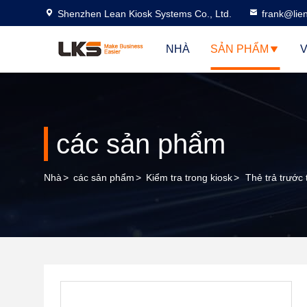
Shenzhen Lean Kiosk Systems Co., Ltd.
frank@lie
NHÀ
SẢN PHẨM
V
các sản phẩm
Nhà
>
các sản phẩm
>
Kiểm tra trong kiosk
>
Thẻ trả trước 